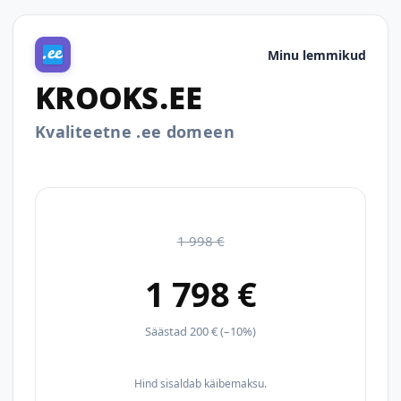
Minu lemmikud
KROOKS.EE
Kvaliteetne .ee domeen
1 998 €
1 798 €
Säästad 200 € (–10%)
Hind sisaldab käibemaksu.