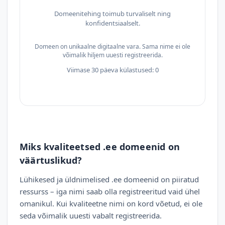
Domeenitehing toimub turvaliselt ning
konfidentsiaalselt.
Domeen on unikaalne digitaalne vara. Sama nime ei ole
võimalik hiljem uuesti registreerida.
Viimase 30 päeva külastused: 0
Miks kvaliteetsed .ee domeenid on
väärtuslikud?
Lühikesed ja üldnimelised .ee domeenid on piiratud
ressurss – iga nimi saab olla registreeritud vaid ühel
omanikul. Kui kvaliteetne nimi on kord võetud, ei ole
seda võimalik uuesti vabalt registreerida.