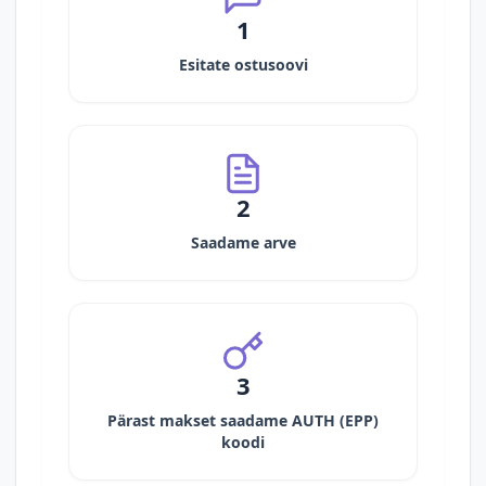
1
Esitate ostusoovi
2
Saadame arve
3
Pärast makset saadame AUTH (EPP)
koodi