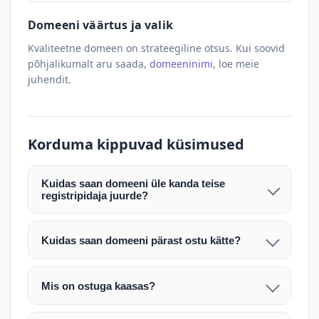
Domeeni väärtus ja valik
Kvaliteetne domeen on strateegiline otsus. Kui soovid
põhjalikumalt aru saada,
domeeninimi
, loe meie
juhendit.
Korduma kippuvad küsimused
Kuidas saan domeeni üle kanda teise
registripidaja juurde?
Pärast makse laekumist edastame teile domeeni
AUTH (EPP) koodi. Selle abil saate domeeni üle
Kuidas saan domeeni pärast ostu kätte?
kanda enda valitud registripidaja juurde.
Pärast ostu vormistamist väljastame arve.
Maksekinnituse järel edastame teile domeeni
Domeeni ülekandmine toimub registripidajate
Mis on ostuga kaasas?
AUTH (EPP) koodi, millega saate domeeni üle viia
vahelise protsessina ning võib võtta kuni paar
Ostuga kaasas on domeeninime omandiõigus.
enda valitud registripidaja juurde.
tööpäeva. Täpsemad juhised saadetakse teile e-