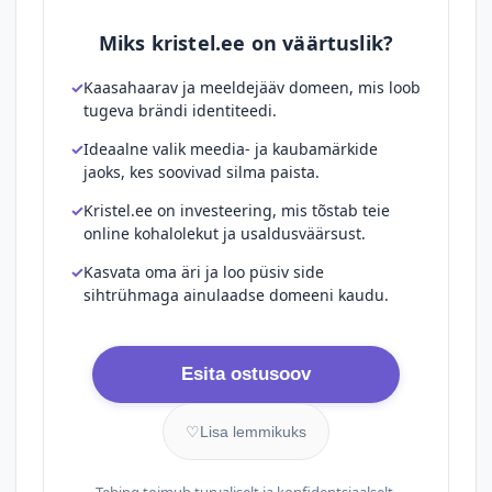
Miks kristel.ee on väärtuslik?
Kaasahaarav ja meeldejääv domeen, mis loob
tugeva brändi identiteedi.
Ideaalne valik meedia- ja kaubamärkide
jaoks, kes soovivad silma paista.
Kristel.ee on investeering, mis tõstab teie
online kohalolekut ja usaldusväärsust.
Kasvata oma äri ja loo püsiv side
sihtrühmaga ainulaadse domeeni kaudu.
Esita ostusoov
♡
Lisa lemmikuks