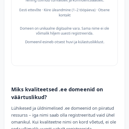
Tehing toimub turvaliselt ja konfidentsiaalselt.
Eesti ettevõte · Kiire üleandmine (1–2 tööpäeva) · Otsene
kontakt
Domeen on unikaalne digitaalne vara. Sama nime ei ole
võimalik hiljem uuesti registreerida.
Domeenil esineb otsest huvi ja külastusliiklust.
Miks kvaliteetsed .ee domeenid on
väärtuslikud?
Lühikesed ja üldnimelised .ee domeenid on piiratud
ressurss – iga nimi saab olla registreeritud vaid ühel
omanikul. Kui kvaliteetne nimi on kord võetud, ei ole
seda võimalik uuesti vabalt registreerida.