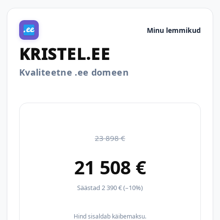
Minu lemmikud
KRISTEL.EE
Kvaliteetne .ee domeen
23 898 €
21 508 €
Säästad 2 390 € (–10%)
Hind sisaldab käibemaksu.