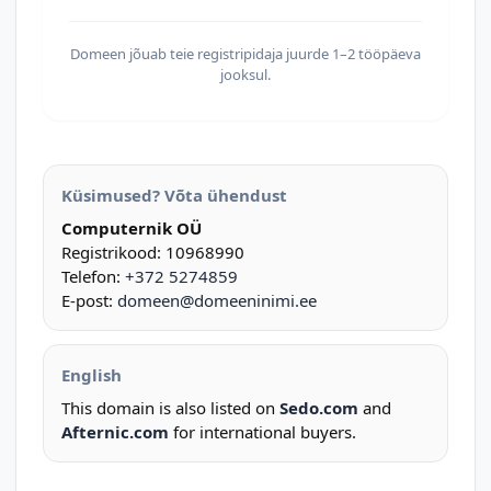
Domeen jõuab teie registripidaja juurde 1–2 tööpäeva
jooksul.
Küsimused? Võta ühendust
Computernik OÜ
Registrikood: 10968990
Telefon:
+372 5274859
E-post:
domeen@domeeninimi.ee
English
This domain is also listed on
Sedo.com
and
Afternic.com
for international buyers.