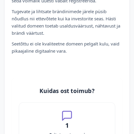
seda võimalik uuesti vabalt registreerida.
Tugevate ja lihtsate brändinimede järele püsib
nõudlus nii ettevõtete kui ka investorite seas. Hästi
valitud domeen toetab usaldusväärsust, nähtavust ja
brändi väärtust.
Seetõttu ei ole kvaliteetne domeen pelgalt kulu, vaid
pikaajaline digitaalne vara.
Kuidas ost toimub?
1