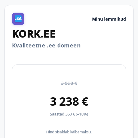
Minu lemmikud
KORK.EE
Kvaliteetne .ee domeen
3 598 €
3 238 €
Säästad 360 € (–10%)
Hind sisaldab käibemaksu.