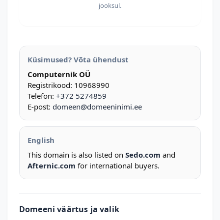
jooksul.
Küsimused? Võta ühendust
Computernik OÜ
Registrikood: 10968990
Telefon:
+372 5274859
E-post:
domeen@domeeninimi.ee
English
This domain is also listed on
Sedo.com
and
Afternic.com
for international buyers.
Domeeni väärtus ja valik