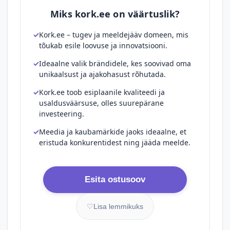
Miks kork.ee on väärtuslik?
Kork.ee – tugev ja meeldejääv domeen, mis
tõukab esile loovuse ja innovatsiooni.
Ideaalne valik brändidele, kes soovivad oma
unikaalsust ja ajakohasust rõhutada.
Kork.ee toob esiplaanile kvaliteedi ja
usaldusväärsuse, olles suurepärane
investeering.
Meedia ja kaubamärkide jaoks ideaalne, et
eristuda konkurentidest ning jääda meelde.
Esita ostusoov
♡
Lisa lemmikuks