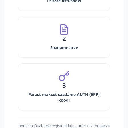
Esitate ostusoovi
2
Saadame arve
3
Pärast makset saadame AUTH (EPP)
koodi
Domeen jõuab teie registripidaja juurde 1–2 tööpäeva