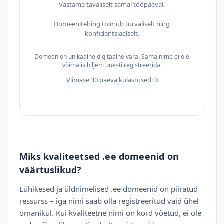
Vastame tavaliselt samal tööpäeval.
Domeenitehing toimub turvaliselt ning
konfidentsiaalselt.
Domeen on unikaalne digitaalne vara. Sama nime ei ole
võimalik hiljem uuesti registreerida.
Viimase 30 päeva külastused: 0
Miks kvaliteetsed .ee domeenid on
väärtuslikud?
Lühikesed ja üldnimelised .ee domeenid on piiratud
ressurss – iga nimi saab olla registreeritud vaid ühel
omanikul. Kui kvaliteetne nimi on kord võetud, ei ole