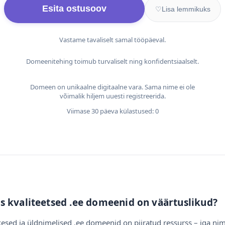
Esita ostusoov
♡
Lisa lemmikuks
Vastame tavaliselt samal tööpäeval.
Domeenitehing toimub turvaliselt ning konfidentsiaalselt.
Domeen on unikaalne digitaalne vara. Sama nime ei ole
võimalik hiljem uuesti registreerida.
Viimase 30 päeva külastused: 0
s kvaliteetsed .ee domeenid on väärtuslikud?
esed ja üldnimelised .ee domeenid on piiratud ressurss – iga nim