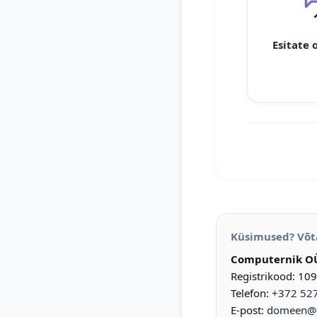
Esitate 
Küsimused? Võt
Computernik O
Registrikood: 10
Telefon:
+372 52
E-post:
domeen@d