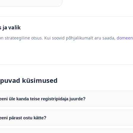
ja valik
n strateegiline otsus. Kui soovid põhjalikumalt aru saada,
domeen
puvad küsimused
ni üle kanda teise registripidaja juurde?
mist edastame teile domeeni AUTH (EPP) koodi. Selle abil saate d
ripidaja juurde.
eni pärast ostu kätte?
tamist väljastame arve. Maksekinnituse järel edastame teile dome
e toimub registripidajate vahelise protsessina ning võib võtta k