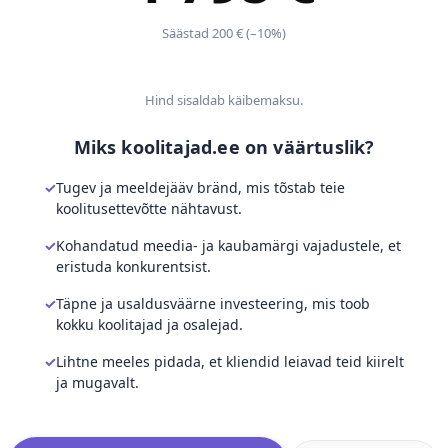
Säästad 200 € (–10%)
Hind sisaldab käibemaksu.
Miks koolitajad.ee on väärtuslik?
Tugev ja meeldejääv bränd, mis tõstab teie
koolitusettevõtte nähtavust.
Kohandatud meedia- ja kaubamärgi vajadustele, et
eristuda konkurentsist.
Täpne ja usaldusväärne investeering, mis toob
kokku koolitajad ja osalejad.
Lihtne meeles pidada, et kliendid leiavad teid kiirelt
ja mugavalt.