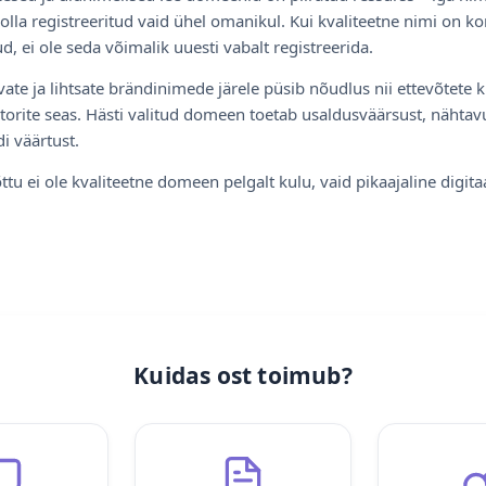
olla registreeritud vaid ühel omanikul. Kui kvaliteetne nimi on ko
d, ei ole seda võimalik uuesti vabalt registreerida.
ate ja lihtsate brändinimede järele püsib nõudlus nii ettevõtete k
torite seas. Hästi valitud domeen toetab usaldusväärsust, nähtavu
i väärtust.
ttu ei ole kvaliteetne domeen pelgalt kulu, vaid pikaajaline digita
Kuidas ost toimub?