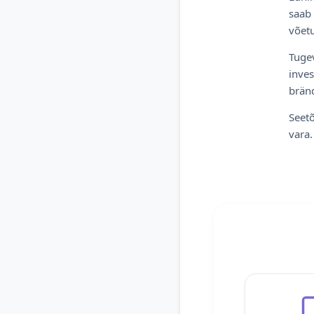
saab 
võetu
Tugev
inves
bränd
Seetõ
vara.