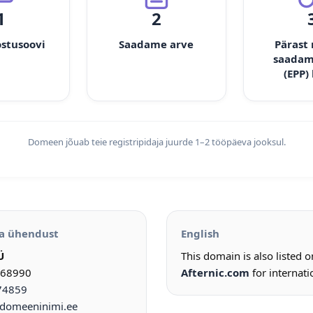
1
2
ostusoovi
Saadame arve
Pärast
saadam
(EPP)
Domeen jõuab teie registripidaja juurde 1–2 tööpäeva jooksul.
a ühendust
English
Ü
This domain is also listed 
968990
Afternic.com
for internati
74859
omeeninimi.ee