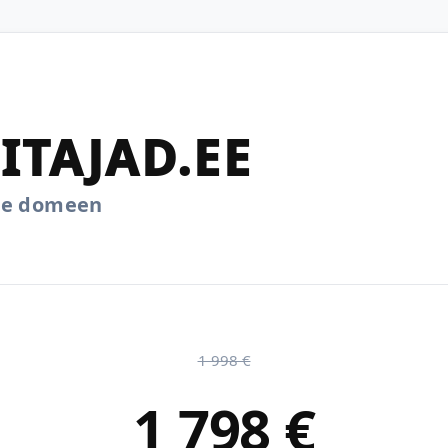
ITAJAD.EE
.ee domeen
1 998 €
1 798 €