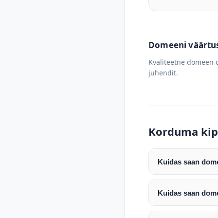
Domeeni väärtus 
Kvaliteetne domeen o
juhendit.
Korduma kip
Kuidas saan domee
Pärast makse laeku
enda valitud regist
Kuidas saan dome
Pärast ostu vormis
Domeeni ülekandmin