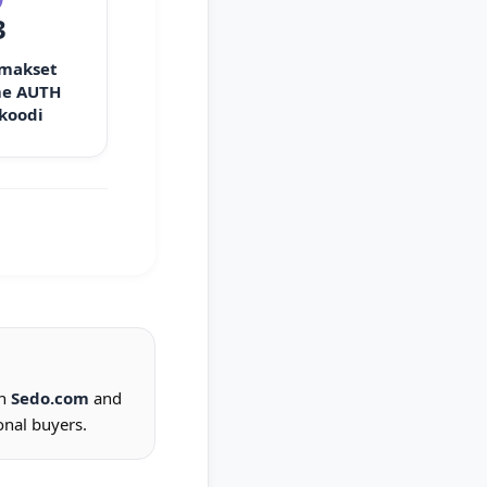
3
 makset
e AUTH
 koodi
on
Sedo.com
and
onal buyers.