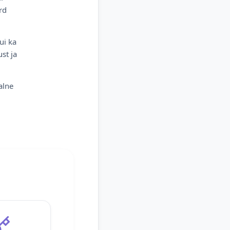
rd
ui ka
st ja
alne