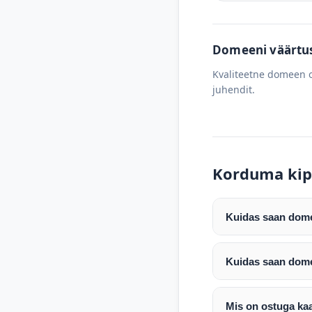
Domeeni väärtus 
Kvaliteetne domeen o
juhendit.
Korduma kip
Kuidas saan domee
Pärast makse laeku
enda valitud regist
Kuidas saan dome
Pärast ostu vormis
Domeeni ülekandmin
koodi, millega saa
Täpsemad juhised s
Mis on ostuga ka