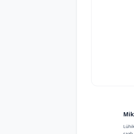
Mik
Lühik
saab 