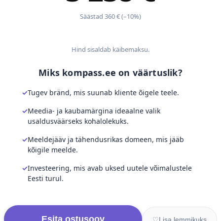
Säästad 360 € (–10%)
Hind sisaldab käibemaksu.
Miks kompass.ee on väärtuslik?
Tugev bränd, mis suunab kliente õigele teele.
Meedia- ja kaubamärgina ideaalne valik
usaldusväärseks kohalolekuks.
Meeldejääv ja tähendusrikas domeen, mis jääb
kõigile meelde.
Investeering, mis avab uksed uutele võimalustele
Eesti turul.
Esita ostusoov
♡
Lisa lemmikuks