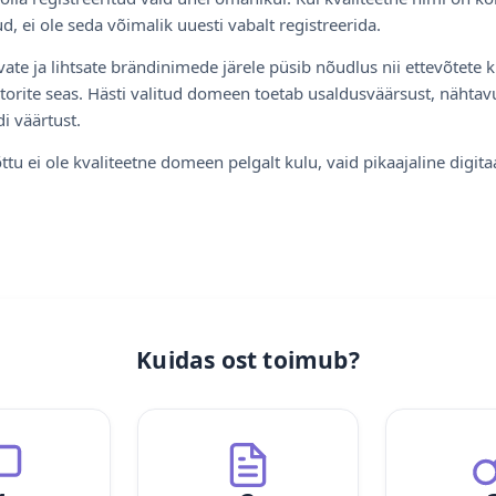
d, ei ole seda võimalik uuesti vabalt registreerida.
ate ja lihtsate brändinimede järele püsib nõudlus nii ettevõtete k
torite seas. Hästi valitud domeen toetab usaldusväärsust, nähtavu
i väärtust.
ttu ei ole kvaliteetne domeen pelgalt kulu, vaid pikaajaline digita
Kuidas ost toimub?