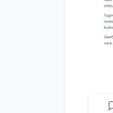
võetu
Tugev
inves
bränd
Seetõ
vara.