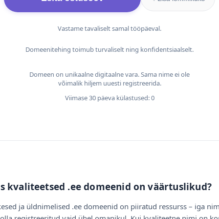
Vastame tavaliselt samal tööpäeval.
Domeenitehing toimub turvaliselt ning konfidentsiaalselt.
Domeen on unikaalne digitaalne vara. Sama nime ei ole
võimalik hiljem uuesti registreerida.
Viimase 30 päeva külastused: 0
s kvaliteetsed .ee domeenid on väärtuslikud?
esed ja üldnimelised .ee domeenid on piiratud ressurss – iga nim
olla registreeritud vaid ühel omanikul. Kui kvaliteetne nimi on ko