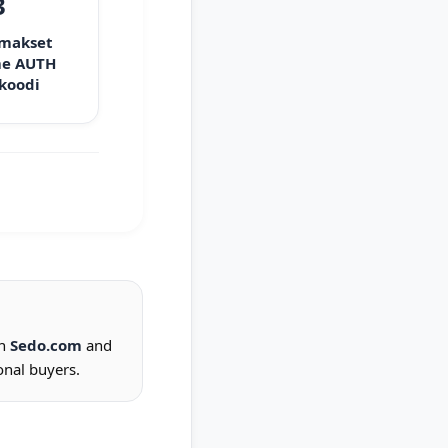
3
 makset
e AUTH
 koodi
on
Sedo.com
and
onal buyers.