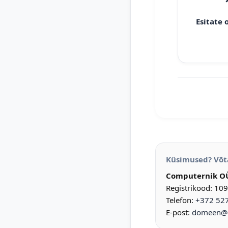
Esitate 
Küsimused? Võt
Computernik O
Registrikood: 10
Telefon:
+372 52
E-post:
domeen@d