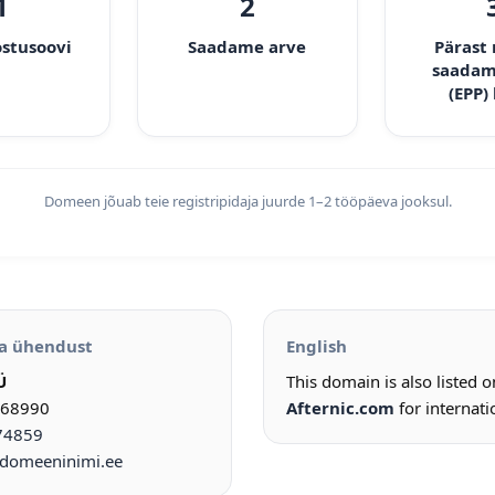
1
2
ostusoovi
Saadame arve
Pärast
saadam
(EPP)
Domeen jõuab teie registripidaja juurde 1–2 tööpäeva jooksul.
a ühendust
English
Ü
This domain is also listed 
968990
Afternic.com
for internati
74859
omeeninimi.ee