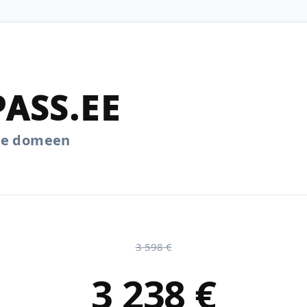
ASS.EE
.ee domeen
3 598 €
3 238 €