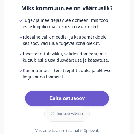
Miks kommuun.ee on väärtuslik?
Tugev ja meeldejääv .ee domeen, mis toob
esile kogukonna ja koostöö väärtused.
Ideaalne valik meedia- ja kaubamärkidele,
kes soovivad luua tugevat kohalolekut.
Investeeri tulevikku, valides domeeni, mis
kutsub esile usaldusväärsuse ja kaasatuse.
Kommuun.ee – teie teejuht eduka ja aktiivse
kogukonna loomisel.
Esita ostusoov
♡
Lisa lemmikuks
Vastame tavaliselt samal tööpäeval.