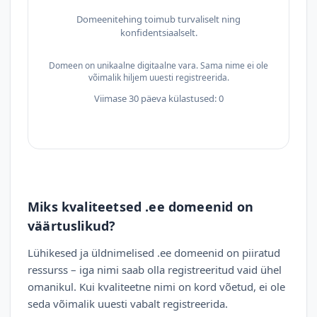
Domeenitehing toimub turvaliselt ning
konfidentsiaalselt.
Domeen on unikaalne digitaalne vara. Sama nime ei ole
võimalik hiljem uuesti registreerida.
Viimase 30 päeva külastused: 0
Miks kvaliteetsed .ee domeenid on
väärtuslikud?
Lühikesed ja üldnimelised .ee domeenid on piiratud
ressurss – iga nimi saab olla registreeritud vaid ühel
omanikul. Kui kvaliteetne nimi on kord võetud, ei ole
seda võimalik uuesti vabalt registreerida.