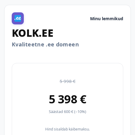
Minu lemmikud
KOLK.EE
Kvaliteetne .ee domeen
5 998 €
5 398 €
Säästad 600 € (–10%)
Hind sisaldab käibemaksu.