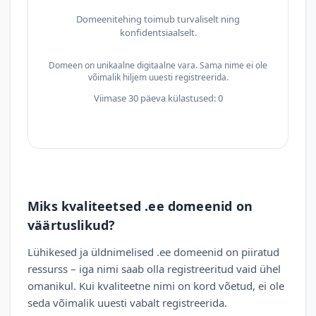
Domeenitehing toimub turvaliselt ning
konfidentsiaalselt.
Domeen on unikaalne digitaalne vara. Sama nime ei ole
võimalik hiljem uuesti registreerida.
Viimase 30 päeva külastused: 0
Miks kvaliteetsed .ee domeenid on
väärtuslikud?
Lühikesed ja üldnimelised .ee domeenid on piiratud
ressurss – iga nimi saab olla registreeritud vaid ühel
omanikul. Kui kvaliteetne nimi on kord võetud, ei ole
seda võimalik uuesti vabalt registreerida.