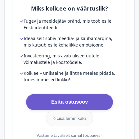
Miks kolk.ee on väärtuslik?
Tugev ja meeldejääv bränd, mis toob esile
Eesti identiteedi.
Ideaalselt sobiv meedia- ja kaubamärgina,
mis kutsub esile kohalikke emotsioone.
Investeering, mis avab uksed uutele
võimalustele ja koostöödele.
Kolk.ee – unikaalne ja lihtne meeles pidada,
tuues inimesed kokku!
Esita ostusoov
♡
Lisa lemmikuks
Vastame tavaliselt samal tööpäeval.