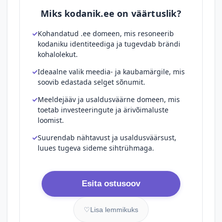
Miks kodanik.ee on väärtuslik?
Kohandatud .ee domeen, mis resoneerib
kodaniku identiteediga ja tugevdab brändi
kohalolekut.
Ideaalne valik meedia- ja kaubamärgile, mis
soovib edastada selget sõnumit.
Meeldejääv ja usaldusväärne domeen, mis
toetab investeeringute ja ärivõimaluste
loomist.
Suurendab nähtavust ja usaldusväärsust,
luues tugeva sideme sihtrühmaga.
Esita ostusoov
♡
Lisa lemmikuks