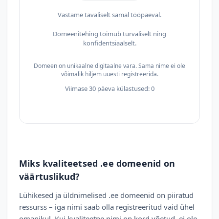
Vastame tavaliselt samal tööpäeval.
Domeenitehing toimub turvaliselt ning
konfidentsiaalselt.
Domeen on unikaalne digitaalne vara. Sama nime ei ole
võimalik hiljem uuesti registreerida.
Viimase 30 päeva külastused: 0
Miks kvaliteetsed .ee domeenid on
väärtuslikud?
Lühikesed ja üldnimelised .ee domeenid on piiratud
ressurss – iga nimi saab olla registreeritud vaid ühel
omanikul. Kui kvaliteetne nimi on kord võetud, ei ole