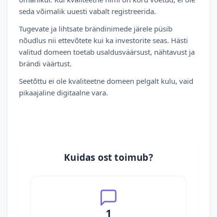
seda võimalik uuesti vabalt registreerida.
Tugevate ja lihtsate brändinimede järele püsib
nõudlus nii ettevõtete kui ka investorite seas. Hästi
valitud domeen toetab usaldusväärsust, nähtavust ja
brändi väärtust.
Seetõttu ei ole kvaliteetne domeen pelgalt kulu, vaid
pikaajaline digitaalne vara.
Kuidas ost toimub?
1