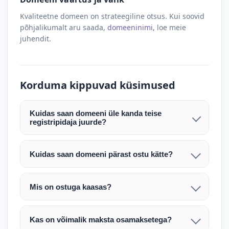
Kvaliteetne domeen on strateegiline otsus. Kui soovid
põhjalikumalt aru saada,
domeeninimi
, loe meie
juhendit.
Korduma kippuvad küsimused
Kuidas saan domeeni üle kanda teise
registripidaja juurde?
Pärast makse laekumist edastame teile domeeni
AUTH (EPP) koodi. Selle abil saate domeeni üle
Kuidas saan domeeni pärast ostu kätte?
kanda enda valitud registripidaja juurde.
Pärast ostu vormistamist väljastame arve.
Maksekinnituse järel edastame teile domeeni
Domeeni ülekandmine toimub registripidajate
Mis on ostuga kaasas?
AUTH (EPP) koodi, millega saate domeeni üle viia
vahelise protsessina ning võib võtta kuni paar
Ostuga kaasas on domeeninime omandiõigus.
enda valitud registripidaja juurde.
tööpäeva. Täpsemad juhised saadetakse teile e-
Veebimajutust ja e-posti teenuseid tuleb tellida
posti teel pärast tehingu kinnitamist.
Kas on võimalik maksta osamaksetega?
eraldi oma registripidaja või majutaja kaudu (nt
Võtame teiega ühendust ning juhendame kogu