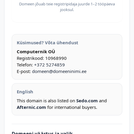
Domeen jõuab teie registripidaja juurde 1–2 tööpäeva
jooksul.
Küsimused? Võta ühendust
Computernik OÜ
Registrikood: 10968990
Telefon:
+372 5274859
E-post:
domeen@domeeninimi.ee
English
This domain is also listed on
Sedo.com
and
Afternic.com
for international buyers.
Domeeni väärtus ja valik