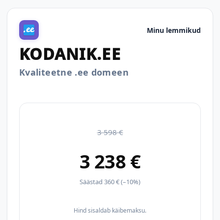
Minu lemmikud
KODANIK.EE
Kvaliteetne .ee domeen
3 598 €
3 238 €
Säästad 360 € (–10%)
Hind sisaldab käibemaksu.