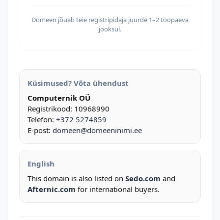
Domeen jõuab teie registripidaja juurde 1–2 tööpäeva
jooksul.
Küsimused? Võta ühendust
Computernik OÜ
Registrikood: 10968990
Telefon:
+372 5274859
E-post:
domeen@domeeninimi.ee
English
This domain is also listed on
Sedo.com
and
Afternic.com
for international buyers.