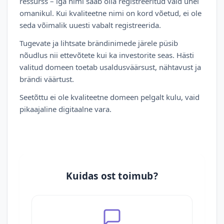
ressurss – iga nimi saab olla registreeritud vaid ühel
omanikul. Kui kvaliteetne nimi on kord võetud, ei ole
seda võimalik uuesti vabalt registreerida.
Tugevate ja lihtsate brändinimede järele püsib
nõudlus nii ettevõtete kui ka investorite seas. Hästi
valitud domeen toetab usaldusväärsust, nähtavust ja
brändi väärtust.
Seetõttu ei ole kvaliteetne domeen pelgalt kulu, vaid
pikaajaline digitaalne vara.
Kuidas ost toimub?