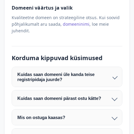
Domeeni väärtus ja valik
Kvaliteetne domeen on strateegiline otsus. Kui soovid
põhjalikumalt aru saada,
domeeninimi
, loe meie
juhendit.
Korduma kippuvad küsimused
Kuidas saan domeeni üle kanda teise
registripidaja juurde?
Pärast makse laekumist edastame teile domeeni
AUTH (EPP) koodi. Selle abil saate domeeni üle
Kuidas saan domeeni pärast ostu kätte?
kanda enda valitud registripidaja juurde.
Pärast ostu vormistamist väljastame arve.
Maksekinnituse järel edastame teile domeeni
Domeeni ülekandmine toimub registripidajate
Mis on ostuga kaasas?
AUTH (EPP) koodi, millega saate domeeni üle viia
vahelise protsessina ning võib võtta kuni paar
Ostuga kaasas on domeeninime omandiõigus.
enda valitud registripidaja juurde.
tööpäeva. Täpsemad juhised saadetakse teile e-