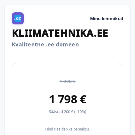
Minu lemmikud
KLIIMATEHNIKA.EE
Kvaliteetne .ee domeen
1 998 €
1 798 €
Säästad 200 € (–10%)
Hind sisaldab käibemaksu.