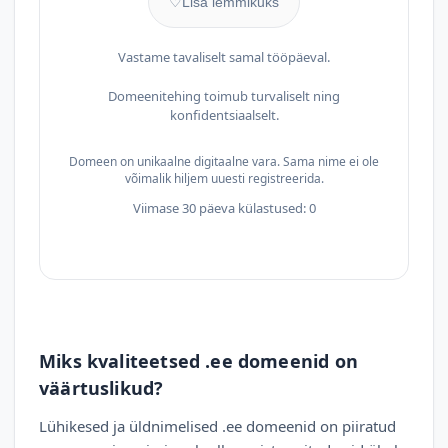
♡
Lisa lemmikuks
Vastame tavaliselt samal tööpäeval.
Domeenitehing toimub turvaliselt ning
konfidentsiaalselt.
Domeen on unikaalne digitaalne vara. Sama nime ei ole
võimalik hiljem uuesti registreerida.
Viimase 30 päeva külastused: 0
Miks kvaliteetsed .ee domeenid on
väärtuslikud?
Lühikesed ja üldnimelised .ee domeenid on piiratud