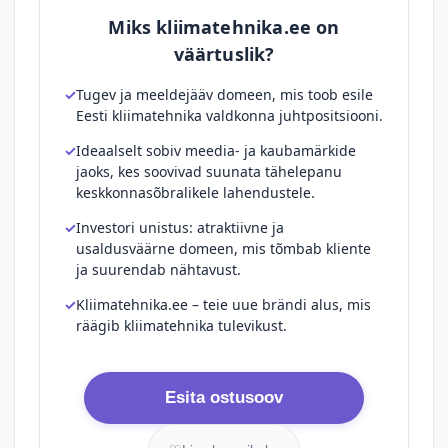
Miks kliimatehnika.ee on
väärtuslik?
Tugev ja meeldejääv domeen, mis toob esile
Eesti kliimatehnika valdkonna juhtpositsiooni.
Ideaalselt sobiv meedia- ja kaubamärkide
jaoks, kes soovivad suunata tähelepanu
keskkonnasõbralikele lahendustele.
Investori unistus: atraktiivne ja
usaldusväärne domeen, mis tõmbab kliente
ja suurendab nähtavust.
Kliimatehnika.ee – teie uue brändi alus, mis
räägib kliimatehnika tulevikust.
Esita ostusoov