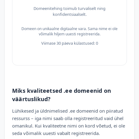
Domeenitehing toimub turvaliselt ning
konfidentsiaalselt.
Domeen on unikaalne digitaalne vara. Sama nime ei ole
võimalik hiljem uuesti registreerida.
Viimase 30 päeva külastused: 0
Miks kvaliteetsed .ee domeenid on
väärtuslikud?
Lühikesed ja üldnimelised .ee domeenid on piiratud
ressurss – iga nimi saab olla registreeritud vaid ühel
omanikul. Kui kvaliteetne nimi on kord võetud, ei ole
seda võimalik uuesti vabalt registreerida.