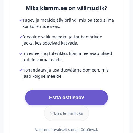
Miks klamm.ee on väärtuslik?
Tugev ja meeldejääv bränd, mis paistab silma
konkurentide seas.
Ideaalne valik meedia- ja kaubamärkide
jaoks, kes soovivad kasvada.
Investeering tulevikku: klamm.ee avab uksed
uutele võimalustele.
Kohandatav ja usaldusväärne domeen, mis
jääb kõigile meelde.
Esita ostusoov
♡
Lisa lemmikuks
Vastame tavaliselt samal tööpäeval.