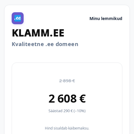
Minu lemmikud
KLAMM.EE
Kvaliteetne .ee domeen
2 898 €
2 608 €
Säästad 290 € (–10%)
Hind sisaldab käibemaksu.