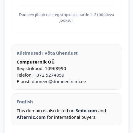
Domeen jõuab teie registripidaja juurde 1–2 tööpäeva
jooksul.
Küsimused? Võta ühendust
Computernik OÜ
Registrikood: 10968990
Telefon:
+372 5274859
E-post:
domeen@domeeninimi.ee
English
This domain is also listed on
Sedo.com
and
Afternic.com
for international buyers.