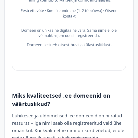
Tehing toimub turvaliselt ja konfidentsiaalselt.
Eesti ettevõte · Kiire üleandmine (1–2 tööpäeva) · Otsene
kontakt
Domeen on unikaalne digitaalne vara. Sama nime ei ole
võimalik hiljem uuesti registreerida.
Domeenil esineb otsest huvi ja külastusliiklust.
Miks kvaliteetsed .ee domeenid on
väärtuslikud?
Lühikesed ja üldnimelised .ee domeenid on piiratud
ressurss – iga nimi saab olla registreeritud vaid ühel
omanikul. Kui kvaliteetne nimi on kord võetud, ei ole
seda võimalik uuesti vabalt registreerida.