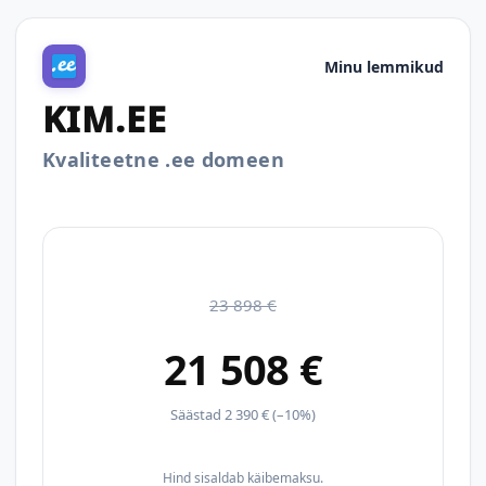
Minu lemmikud
KIM.EE
Kvaliteetne .ee domeen
23 898 €
21 508 €
Säästad 2 390 € (–10%)
Hind sisaldab käibemaksu.