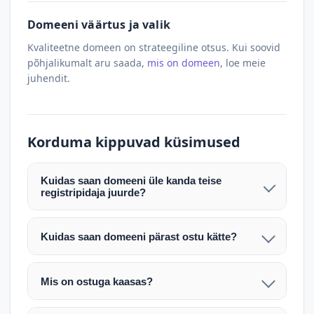
Domeeni väärtus ja valik
Kvaliteetne domeen on strateegiline otsus. Kui soovid
põhjalikumalt aru saada,
mis on domeen
, loe meie
juhendit.
Korduma kippuvad küsimused
Kuidas saan domeeni üle kanda teise
registripidaja juurde?
Pärast makse laekumist edastame teile domeeni
AUTH (EPP) koodi. Selle abil saate domeeni üle
Kuidas saan domeeni pärast ostu kätte?
kanda enda valitud registripidaja juurde.
Pärast ostu vormistamist väljastame arve.
Maksekinnituse järel edastame teile domeeni
Domeeni ülekandmine toimub registripidajate
Mis on ostuga kaasas?
AUTH (EPP) koodi, millega saate domeeni üle viia
vahelise protsessina ning võib võtta kuni paar
Ostuga kaasas on domeeninime omandiõigus.
enda valitud registripidaja juurde.
tööpäeva. Täpsemad juhised saadetakse teile e-