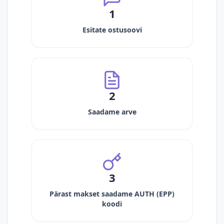
1
Esitate ostusoovi
2
Saadame arve
3
Pärast makset saadame AUTH (EPP)
koodi