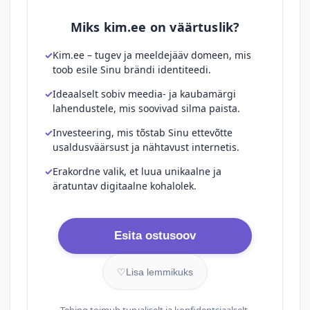
Miks kim.ee on väärtuslik?
Kim.ee – tugev ja meeldejääv domeen, mis
toob esile Sinu brändi identiteedi.
Ideaalselt sobiv meedia- ja kaubamärgi
lahendustele, mis soovivad silma paista.
Investeering, mis tõstab Sinu ettevõtte
usaldusväärsust ja nähtavust internetis.
Erakordne valik, et luua unikaalne ja
äratuntav digitaalne kohalolek.
Esita ostusoov
♡
Lisa lemmikuks