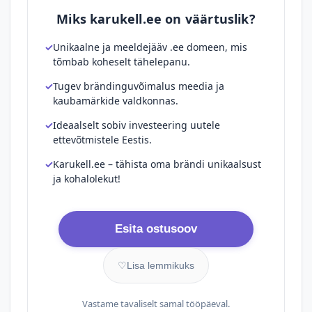
Miks karukell.ee on väärtuslik?
Unikaalne ja meeldejääv .ee domeen, mis
tõmbab koheselt tähelepanu.
Tugev brändinguvõimalus meedia ja
kaubamärkide valdkonnas.
Ideaalselt sobiv investeering uutele
ettevõtmistele Eestis.
Karukell.ee – tähista oma brändi unikaalsust
ja kohalolekut!
Esita ostusoov
♡
Lisa lemmikuks
Vastame tavaliselt samal tööpäeval.