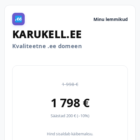
Minu lemmikud
KARUKELL.EE
Kvaliteetne .ee domeen
1 998 €
1 798 €
Säästad 200 € (–10%)
Hind sisaldab käibemaksu.