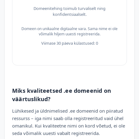
Domeenitehing toimub turvaliselt ning
konfidentsiaalselt.
Domeen on unikaalne digitaalne vara. Sama nime ei ole
võimalik hiljem uuesti registreerida.
Viimase 30 päeva külastused: 0
Miks kvaliteetsed .ee domeenid on
väärtuslikud?
Lühikesed ja üldnimelised .ee domeenid on piiratud
ressurss – iga nimi saab olla registreeritud vaid ühel
omanikul. Kui kvaliteetne nimi on kord võetud, ei ole
seda võimalik uuesti vabalt registreerida.