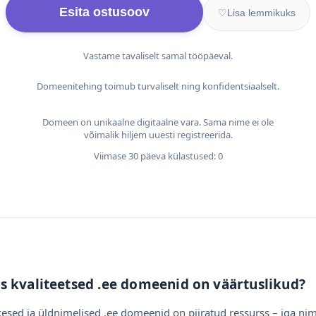
Esita ostusoov
♡
Lisa lemmikuks
Vastame tavaliselt samal tööpäeval.
Domeenitehing toimub turvaliselt ning konfidentsiaalselt.
Domeen on unikaalne digitaalne vara. Sama nime ei ole
võimalik hiljem uuesti registreerida.
Viimase 30 päeva külastused: 0
s kvaliteetsed .ee domeenid on väärtuslikud?
esed ja üldnimelised .ee domeenid on piiratud ressurss – iga nim