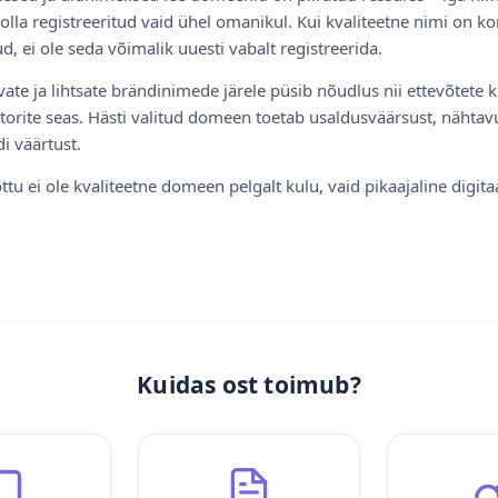
olla registreeritud vaid ühel omanikul. Kui kvaliteetne nimi on ko
d, ei ole seda võimalik uuesti vabalt registreerida.
ate ja lihtsate brändinimede järele püsib nõudlus nii ettevõtete k
torite seas. Hästi valitud domeen toetab usaldusväärsust, nähtavu
i väärtust.
ttu ei ole kvaliteetne domeen pelgalt kulu, vaid pikaajaline digita
Kuidas ost toimub?