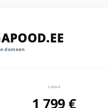
APOOD.EE
.ee domeen
1 999 €
1 799 €