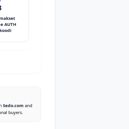
3
 makset
e AUTH
 koodi
on
Sedo.com
and
onal buyers.