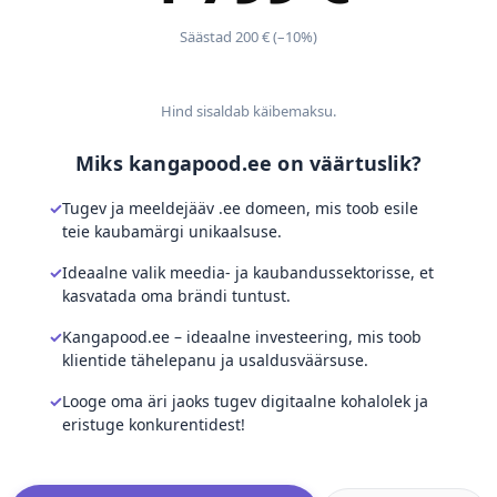
Säästad 200 € (–10%)
Hind sisaldab käibemaksu.
Miks kangapood.ee on väärtuslik?
Tugev ja meeldejääv .ee domeen, mis toob esile
teie kaubamärgi unikaalsuse.
Ideaalne valik meedia- ja kaubandussektorisse, et
kasvatada oma brändi tuntust.
Kangapood.ee – ideaalne investeering, mis toob
klientide tähelepanu ja usaldusväärsuse.
Looge oma äri jaoks tugev digitaalne kohalolek ja
eristuge konkurentidest!