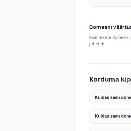
Domeeni väärtus 
Kvaliteetne domeen o
juhendit.
Korduma kip
Kuidas saan domee
Pärast makse laeku
enda valitud regist
Kuidas saan dome
Pärast ostu vormis
Domeeni ülekandmin