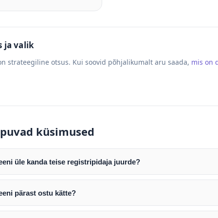
ja valik
n strateegiline otsus. Kui soovid põhjalikumalt aru saada,
mis on
puvad küsimused
ni üle kanda teise registripidaja juurde?
mist edastame teile domeeni AUTH (EPP) koodi. Selle abil saate d
ripidaja juurde.
eni pärast ostu kätte?
tamist väljastame arve. Maksekinnituse järel edastame teile dome
e toimub registripidajate vahelise protsessina ning võib võtta k