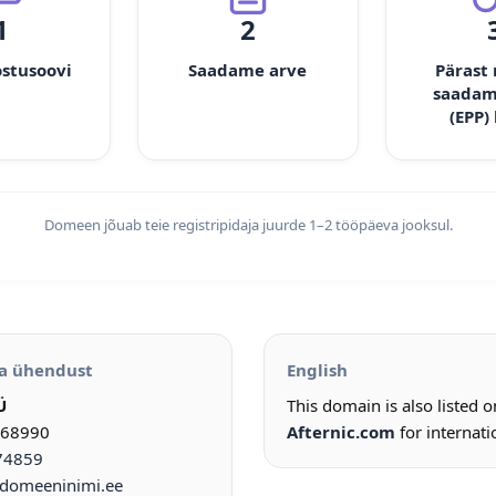
1
2
ostusoovi
Saadame arve
Pärast
saadam
(EPP)
Domeen jõuab teie registripidaja juurde 1–2 tööpäeva jooksul.
a ühendust
English
Ü
This domain is also listed 
968990
Afternic.com
for internati
74859
omeeninimi.ee