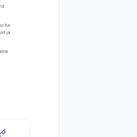
rd
ui ka
st ja
alne