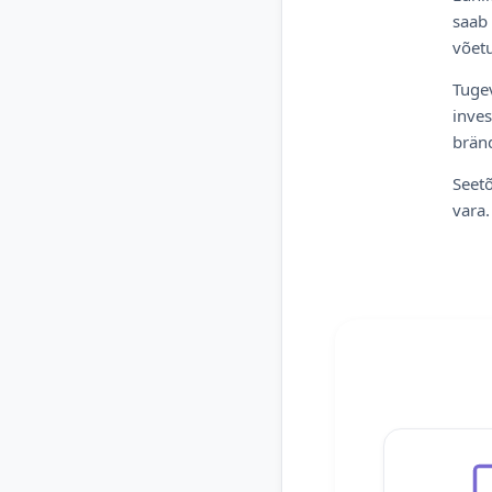
saab 
võetu
Tugev
inves
bränd
Seetõ
vara.