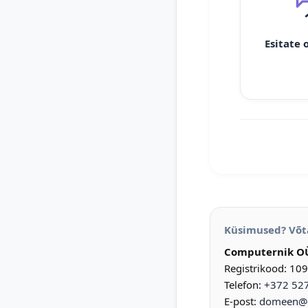
Esitate 
Küsimused? Võt
Computernik O
Registrikood: 10
Telefon:
+372 52
E-post:
domeen@d