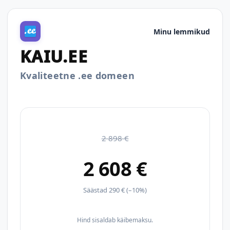
Minu lemmikud
KAIU.EE
Kvaliteetne .ee domeen
2 898 €
2 608 €
Säästad 290 € (–10%)
Hind sisaldab käibemaksu.