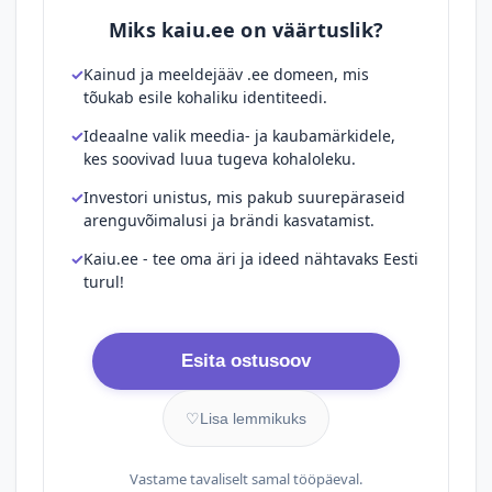
Miks kaiu.ee on väärtuslik?
Kainud ja meeldejääv .ee domeen, mis
tõukab esile kohaliku identiteedi.
Ideaalne valik meedia- ja kaubamärkidele,
kes soovivad luua tugeva kohaloleku.
Investori unistus, mis pakub suurepäraseid
arenguvõimalusi ja brändi kasvatamist.
Kaiu.ee - tee oma äri ja ideed nähtavaks Eesti
turul!
Esita ostusoov
♡
Lisa lemmikuks
Vastame tavaliselt samal tööpäeval.