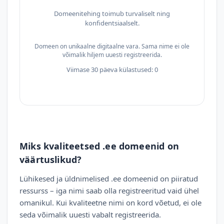
Domeenitehing toimub turvaliselt ning
konfidentsiaalselt.
Domeen on unikaalne digitaalne vara. Sama nime ei ole
võimalik hiljem uuesti registreerida.
Viimase 30 päeva külastused: 0
Miks kvaliteetsed .ee domeenid on
väärtuslikud?
Lühikesed ja üldnimelised .ee domeenid on piiratud
ressurss – iga nimi saab olla registreeritud vaid ühel
omanikul. Kui kvaliteetne nimi on kord võetud, ei ole
seda võimalik uuesti vabalt registreerida.