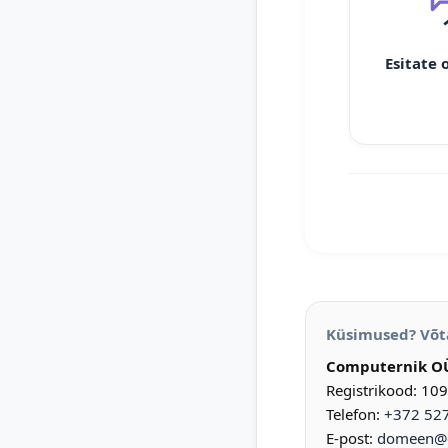
Esitate 
Küsimused? Võt
Computernik O
Registrikood: 10
Telefon:
+372 52
E-post:
domeen@d