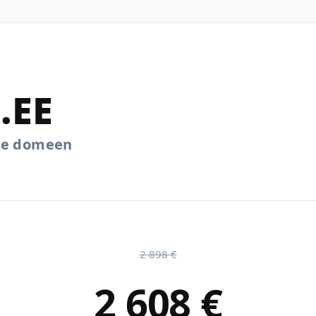
.EE
.ee domeen
2 898 €
2 608 €