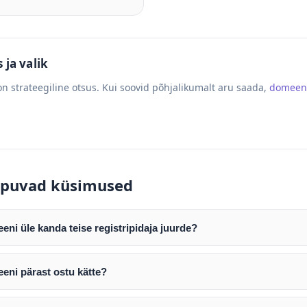
ja valik
n strateegiline otsus. Kui soovid põhjalikumalt aru saada,
domeen
puvad küsimused
ni üle kanda teise registripidaja juurde?
mist edastame teile domeeni AUTH (EPP) koodi. Selle abil saate d
ripidaja juurde.
eni pärast ostu kätte?
tamist väljastame arve. Maksekinnituse järel edastame teile dome
e toimub registripidajate vahelise protsessina ning võib võtta k