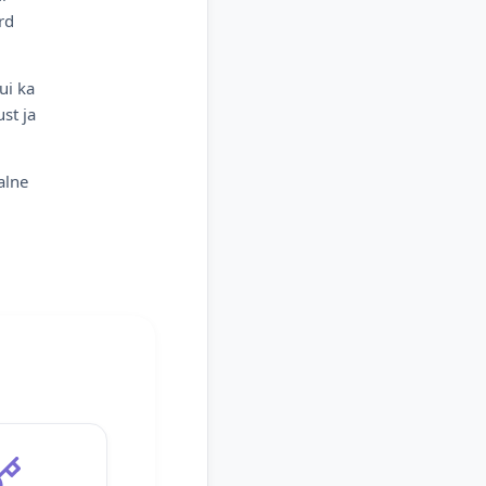
rd
ui ka
st ja
alne