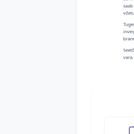
saab 
võetu
Tugev
inves
bränd
Seetõ
vara.