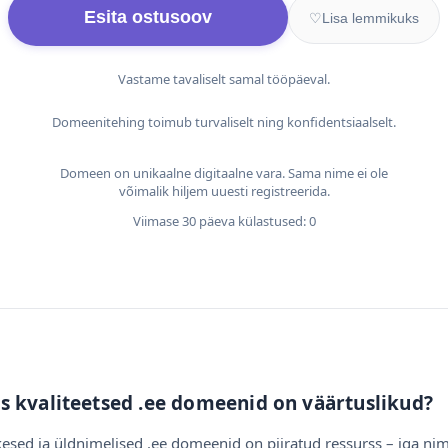
Esita ostusoov
♡
Lisa lemmikuks
Vastame tavaliselt samal tööpäeval.
Domeenitehing toimub turvaliselt ning konfidentsiaalselt.
Domeen on unikaalne digitaalne vara. Sama nime ei ole
võimalik hiljem uuesti registreerida.
Viimase 30 päeva külastused: 0
s kvaliteetsed .ee domeenid on väärtuslikud?
esed ja üldnimelised .ee domeenid on piiratud ressurss – iga nim