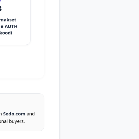
3
 makset
e AUTH
 koodi
on
Sedo.com
and
onal buyers.