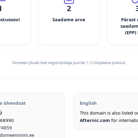
1
2
ostusoovi
Saadame arve
Pärast
saadam
(EPP)
Domeen jõuab teie registripidaja juurde 1–2 tööpäeva jooksul.
a ühendust
English
Ü
This domain is also listed 
968990
Afternic.com
for internati
74859
omeeninimi.ee