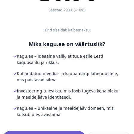
Säästad 290 € (–10%)
Hind sisaldab käibemaksu.
Miks kagu.ee on väärtuslik?
Kagu.ee – ideaalne valik, et tuua esile Eesti
kaguosa ilu ja rikkus.
Kohandatud meedia- ja kaubamärgi lahendustele,
mis paistavad silma.
Investeering tulevikku, mis loob tugeva kohaloleku
ja meeldejääva identiteedi.
Kagu.ee – unikaalne ja meeldejääv domeen, mis
kutsub üles avastama!