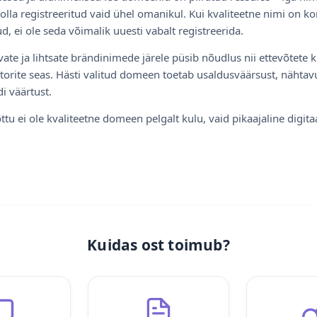
olla registreeritud vaid ühel omanikul. Kui kvaliteetne nimi on ko
d, ei ole seda võimalik uuesti vabalt registreerida.
ate ja lihtsate brändinimede järele püsib nõudlus nii ettevõtete k
torite seas. Hästi valitud domeen toetab usaldusväärsust, nähtavu
i väärtust.
ttu ei ole kvaliteetne domeen pelgalt kulu, vaid pikaajaline digita
Kuidas ost toimub?