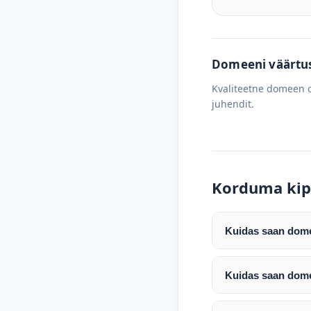
Domeeni väärtus 
Kvaliteetne domeen o
juhendit.
Korduma kip
Kuidas saan domee
Pärast makse laeku
enda valitud regist
Kuidas saan dome
Pärast ostu vormis
Domeeni ülekandmin