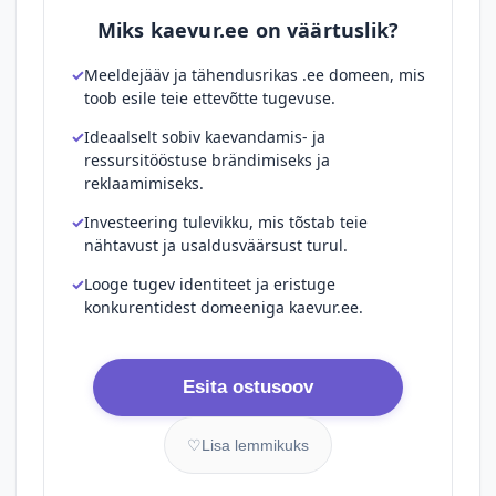
Miks kaevur.ee on väärtuslik?
Meeldejääv ja tähendusrikas .ee domeen, mis
toob esile teie ettevõtte tugevuse.
Ideaalselt sobiv kaevandamis- ja
ressursitööstuse brändimiseks ja
reklaamimiseks.
Investeering tulevikku, mis tõstab teie
nähtavust ja usaldusväärsust turul.
Looge tugev identiteet ja eristuge
konkurentidest domeeniga kaevur.ee.
Esita ostusoov
♡
Lisa lemmikuks