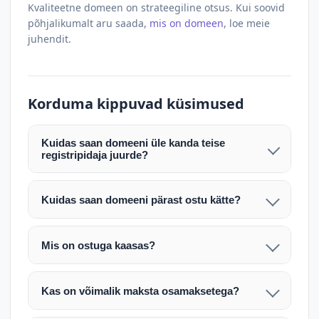
Kvaliteetne domeen on strateegiline otsus. Kui soovid
põhjalikumalt aru saada,
mis on domeen
, loe meie
juhendit.
Korduma kippuvad küsimused
Kuidas saan domeeni üle kanda teise
registripidaja juurde?
Pärast makse laekumist edastame teile domeeni
AUTH (EPP) koodi. Selle abil saate domeeni üle
Kuidas saan domeeni pärast ostu kätte?
kanda enda valitud registripidaja juurde.
Pärast ostu vormistamist väljastame arve.
Maksekinnituse järel edastame teile domeeni
Domeeni ülekandmine toimub registripidajate
Mis on ostuga kaasas?
AUTH (EPP) koodi, millega saate domeeni üle viia
vahelise protsessina ning võib võtta kuni paar
Ostuga kaasas on domeeninime omandiõigus.
enda valitud registripidaja juurde.
tööpäeva. Täpsemad juhised saadetakse teile e-
Veebimajutust ja e-posti teenuseid tuleb tellida
posti teel pärast tehingu kinnitamist.
Kas on võimalik maksta osamaksetega?
eraldi oma registripidaja või majutaja kaudu (nt
Võtame teiega ühendust ning juhendame kogu
Osamakse võimalus on kokkuleppel. Palun
host.ee).