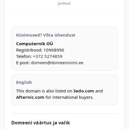
jooksul.
Küsimused? Võta ühendust
Computernik OÜ
Registrikood: 10968990
Telefon:
+372 5274859
E-post:
domeen@domeeninimi.ee
English
This domain is also listed on
Sedo.com
and
Afternic.com
for international buyers.
Domeeni väärtus ja valik