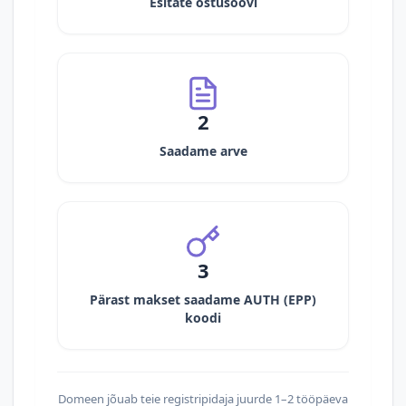
Esitate ostusoovi
2
Saadame arve
3
Pärast makset saadame AUTH (EPP)
koodi
Domeen jõuab teie registripidaja juurde 1–2 tööpäeva