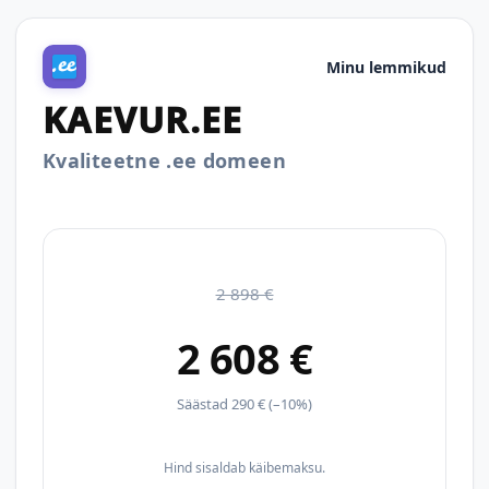
Minu lemmikud
KAEVUR.EE
Kvaliteetne .ee domeen
2 898 €
2 608 €
Säästad 290 € (–10%)
Hind sisaldab käibemaksu.