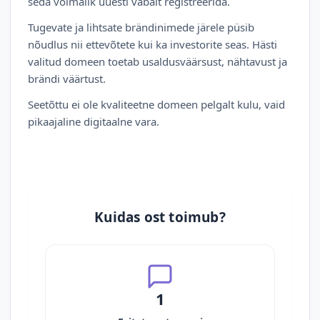
seda võimalik uuesti vabalt registreerida.
Tugevate ja lihtsate brändinimede järele püsib
nõudlus nii ettevõtete kui ka investorite seas. Hästi
valitud domeen toetab usaldusväärsust, nähtavust ja
brändi väärtust.
Seetõttu ei ole kvaliteetne domeen pelgalt kulu, vaid
pikaajaline digitaalne vara.
Kuidas ost toimub?
1