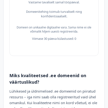
Vastame tavaliselt samal tööpäeval.
Domeenitehing toimub turvaliselt ning
konfidentsiaalselt.
Domeen on unikaalne digitaalne vara. Sama nime ei ole
võimalik hiljem uuesti registreerida.
Viimase 30 päeva külastused: 0
Miks kvaliteetsed .ee domeenid on
väärtuslikud?
Lühikesed ja üldnimelised .ee domeenid on piiratud
ressurss – iga nimi saab olla registreeritud vaid ühel
omanikul. Kui kvaliteetne nimi on kord võetud, ei ole