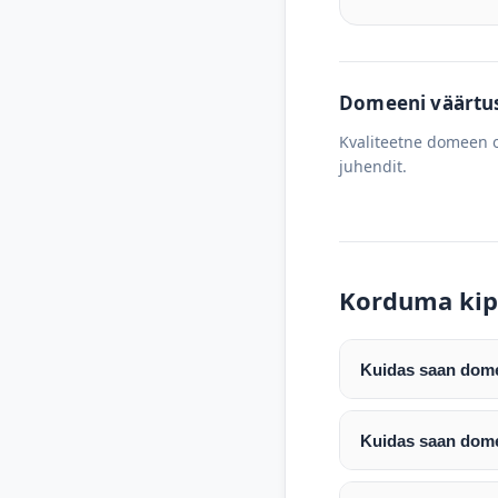
Domeeni väärtus 
Kvaliteetne domeen o
juhendit.
Korduma kip
Kuidas saan domee
Pärast makse laeku
enda valitud regist
Kuidas saan dome
Pärast ostu vormis
Domeeni ülekandmin