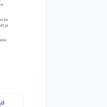
rd
ui ka
st ja
alne