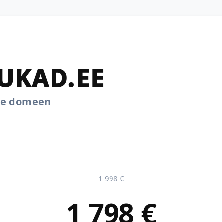
UKAD.EE
.ee domeen
1 998 €
1 798 €