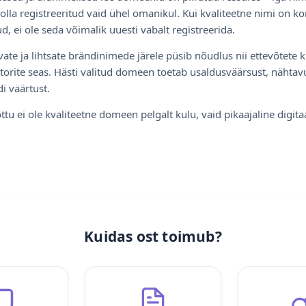
olla registreeritud vaid ühel omanikul. Kui kvaliteetne nimi on ko
d, ei ole seda võimalik uuesti vabalt registreerida.
ate ja lihtsate brändinimede järele püsib nõudlus nii ettevõtete k
torite seas. Hästi valitud domeen toetab usaldusväärsust, nähtavu
i väärtust.
ttu ei ole kvaliteetne domeen pelgalt kulu, vaid pikaajaline digita
Kuidas ost toimub?