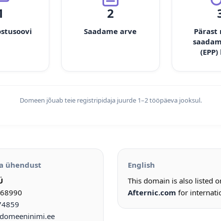
1
2
ostusoovi
Saadame arve
Pärast
saadam
(EPP)
Domeen jõuab teie registripidaja juurde 1–2 tööpäeva jooksul.
a ühendust
English
Ü
This domain is also listed 
968990
Afternic.com
for internati
74859
omeeninimi.ee