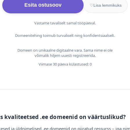
Esita ostusoov
♡
Lisa lemmikuks
Vastame tavaliselt samal tööpäeval.
Domeenitehing toimub turvaliselt ning konfidentsiaalselt.
Domeen on unikaalne digitaalne vara. Sama nime ei ole
võimalik hiljem uuesti registreerida.
Viimase 30 päeva külastused: 0
s kvaliteetsed .ee domeenid on väärtuslikud?
esed ja üldnimelised .ee domeenid on piiratud ressurss – iga nim