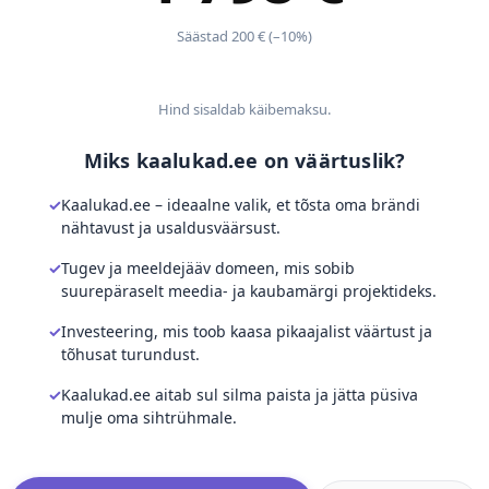
Säästad 200 € (–10%)
Hind sisaldab käibemaksu.
Miks kaalukad.ee on väärtuslik?
Kaalukad.ee – ideaalne valik, et tõsta oma brändi
nähtavust ja usaldusväärsust.
Tugev ja meeldejääv domeen, mis sobib
suurepäraselt meedia- ja kaubamärgi projektideks.
Investeering, mis toob kaasa pikaajalist väärtust ja
tõhusat turundust.
Kaalukad.ee aitab sul silma paista ja jätta püsiva
mulje oma sihtrühmale.