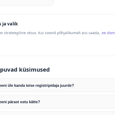
ja valik
n strateegiline otsus. Kui soovid põhjalikumalt aru saada,
.ee do
puvad küsimused
ni üle kanda teise registripidaja juurde?
mist edastame teile domeeni AUTH (EPP) koodi. Selle abil saate d
ripidaja juurde.
eni pärast ostu kätte?
tamist väljastame arve. Maksekinnituse järel edastame teile dome
e toimub registripidajate vahelise protsessina ning võib võtta k