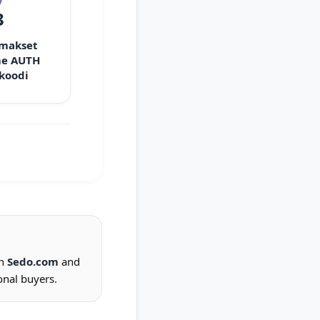
3
 makset
e AUTH
 koodi
on
Sedo.com
and
onal buyers.