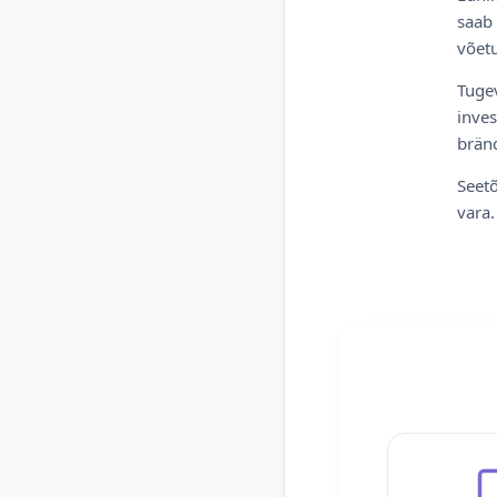
saab 
võetu
Tugev
inves
bränd
Seetõ
vara.