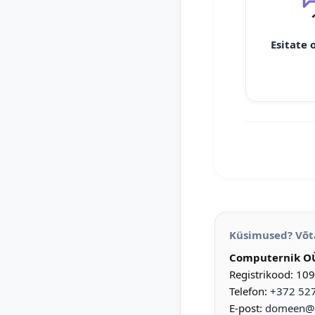
Esitate 
Küsimused? Võt
Computernik O
Registrikood: 10
Telefon:
+372 52
E-post:
domeen@d