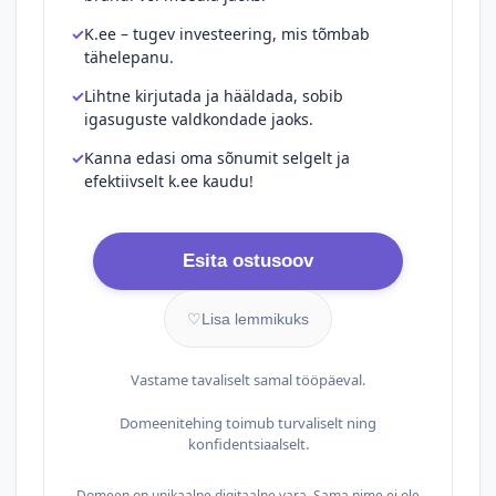
K.ee – tugev investeering, mis tõmbab
tähelepanu.
Lihtne kirjutada ja hääldada, sobib
igasuguste valdkondade jaoks.
Kanna edasi oma sõnumit selgelt ja
efektiivselt k.ee kaudu!
Esita ostusoov
♡
Lisa lemmikuks
Vastame tavaliselt samal tööpäeval.
Domeenitehing toimub turvaliselt ning
konfidentsiaalselt.
Domeen on unikaalne digitaalne vara. Sama nime ei ole