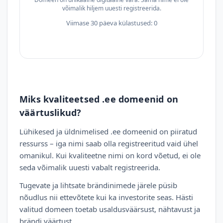
võimalik hiljem uuesti registreerida.
Viimase 30 päeva külastused: 0
Miks kvaliteetsed .ee domeenid on
väärtuslikud?
Lühikesed ja üldnimelised .ee domeenid on piiratud
ressurss – iga nimi saab olla registreeritud vaid ühel
omanikul. Kui kvaliteetne nimi on kord võetud, ei ole
seda võimalik uuesti vabalt registreerida.
Tugevate ja lihtsate brändinimede järele püsib
nõudlus nii ettevõtete kui ka investorite seas. Hästi
valitud domeen toetab usaldusväärsust, nähtavust ja
brändi väärtust.