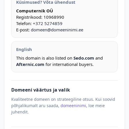
Küsimused? Võta ühendust
Computernik OÜ
Registrikood: 10968990
Telefon:
+372 5274859
E-post:
domeen@domeeninimi.ee
English
This domain is also listed on
Sedo.com
and
Afternic.com
for international buyers.
Domeeni väärtus ja valik
Kvaliteetne domeen on strateegiline otsus. Kui soovid
põhjalikumalt aru saada,
domeeninimi
, loe meie
juhendit.