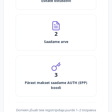
Esitate ostusoovi
2
Saadame arve
3
Pärast makset saadame AUTH (EPP)
koodi
Domeen jõuab teie registripidaja juurde 1–2 tööpäeva