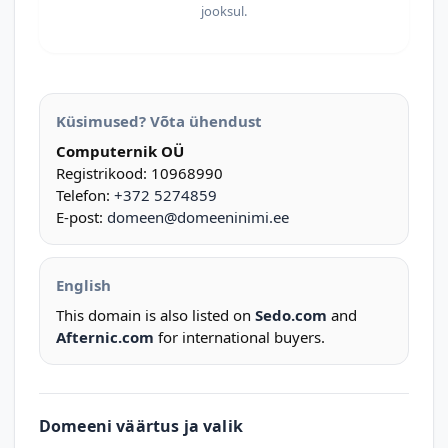
jooksul.
Küsimused? Võta ühendust
Computernik OÜ
Registrikood: 10968990
Telefon:
+372 5274859
E-post:
domeen@domeeninimi.ee
English
This domain is also listed on
Sedo.com
and
Afternic.com
for international buyers.
Domeeni väärtus ja valik