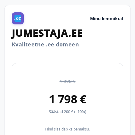
Minu lemmikud
JUMESTAJA.EE
Kvaliteetne .ee domeen
1 998 €
1 798 €
Säästad 200 € (–10%)
Hind sisaldab käibemaksu.