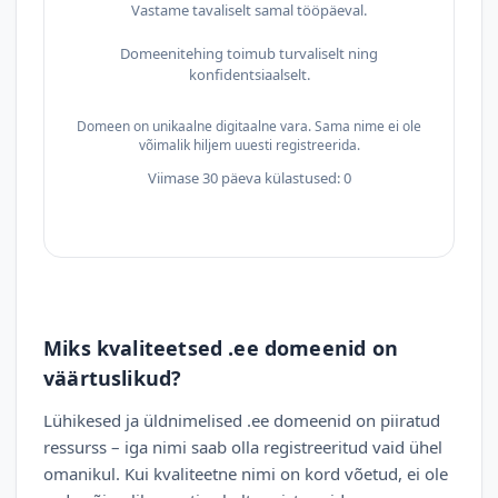
Vastame tavaliselt samal tööpäeval.
Domeenitehing toimub turvaliselt ning
konfidentsiaalselt.
Domeen on unikaalne digitaalne vara. Sama nime ei ole
võimalik hiljem uuesti registreerida.
Viimase 30 päeva külastused: 0
Miks kvaliteetsed .ee domeenid on
väärtuslikud?
Lühikesed ja üldnimelised .ee domeenid on piiratud
ressurss – iga nimi saab olla registreeritud vaid ühel
omanikul. Kui kvaliteetne nimi on kord võetud, ei ole