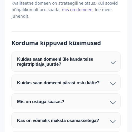
Kvaliteetne domeen on strateegiline otsus. Kui soovid
põhjalikumalt aru saada,
mis on domeen
, loe meie
juhendit.
Korduma kippuvad küsimused
Kuidas saan domeeni üle kanda teise
registripidaja juurde?
Pärast makse laekumist edastame teile domeeni
AUTH (EPP) koodi. Selle abil saate domeeni üle
Kuidas saan domeeni pärast ostu kätte?
kanda enda valitud registripidaja juurde.
Pärast ostu vormistamist väljastame arve.
Maksekinnituse järel edastame teile domeeni
Domeeni ülekandmine toimub registripidajate
Mis on ostuga kaasas?
AUTH (EPP) koodi, millega saate domeeni üle viia
vahelise protsessina ning võib võtta kuni paar
Ostuga kaasas on domeeninime omandiõigus.
enda valitud registripidaja juurde.
tööpäeva. Täpsemad juhised saadetakse teile e-
Veebimajutust ja e-posti teenuseid tuleb tellida
posti teel pärast tehingu kinnitamist.
Kas on võimalik maksta osamaksetega?
eraldi oma registripidaja või majutaja kaudu (nt
Võtame teiega ühendust ning juhendame kogu
Osamakse võimalus on kokkuleppel. Palun
host.ee).