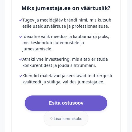
Miks jumestaja.ee on väärtuslik?
Tugev ja meeldejääv brändi nimi, mis kutsub
esile usaldusväärsuse ja professionaalsuse.
Ideaalne valik meedia- ja kaubamärgi jaoks,
mis keskendub iluteenustele ja
jumestamisele.
Atraktiivne investeering, mis aitab eristuda
konkurentidest ja jõuda sihtrühmani.
Kliendid mäletavad ja seostavad teid kergesti
kvaliteedi ja stiiliga, valides jumestaja.ee.
Esita ostusoov
♡
Lisa lemmikuks