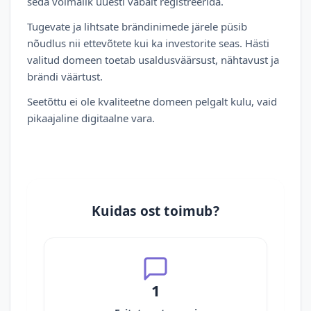
seda võimalik uuesti vabalt registreerida.
Tugevate ja lihtsate brändinimede järele püsib
nõudlus nii ettevõtete kui ka investorite seas. Hästi
valitud domeen toetab usaldusväärsust, nähtavust ja
brändi väärtust.
Seetõttu ei ole kvaliteetne domeen pelgalt kulu, vaid
pikaajaline digitaalne vara.
Kuidas ost toimub?
1