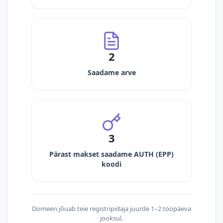
2
Saadame arve
3
Pärast makset saadame AUTH (EPP)
koodi
Domeen jõuab teie registripidaja juurde 1–2 tööpäeva
jooksul.