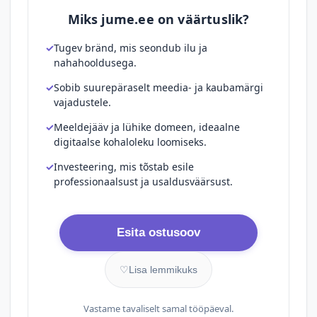
Miks jume.ee on väärtuslik?
Tugev bränd, mis seondub ilu ja
nahahooldusega.
Sobib suurepäraselt meedia- ja kaubamärgi
vajadustele.
Meeldejääv ja lühike domeen, ideaalne
digitaalse kohaloleku loomiseks.
Investeering, mis tõstab esile
professionaalsust ja usaldusväärsust.
Esita ostusoov
♡
Lisa lemmikuks
Vastame tavaliselt samal tööpäeval.