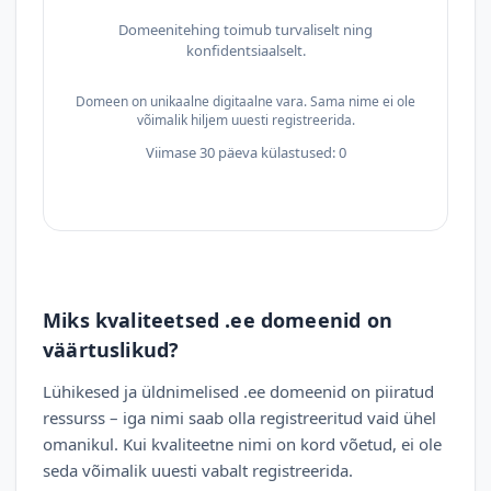
Domeenitehing toimub turvaliselt ning
konfidentsiaalselt.
Domeen on unikaalne digitaalne vara. Sama nime ei ole
võimalik hiljem uuesti registreerida.
Viimase 30 päeva külastused: 0
Miks kvaliteetsed .ee domeenid on
väärtuslikud?
Lühikesed ja üldnimelised .ee domeenid on piiratud
ressurss – iga nimi saab olla registreeritud vaid ühel
omanikul. Kui kvaliteetne nimi on kord võetud, ei ole
seda võimalik uuesti vabalt registreerida.