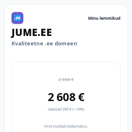
Minu lemmikud
JUME.EE
Kvaliteetne .ee domeen
2 898 €
2 608 €
Säästad 290 € (–10%)
Hind sisaldab käibemaksu.