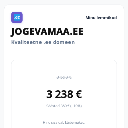
Minu lemmikud
JOGEVAMAA.EE
Kvaliteetne .ee domeen
3 598 €
3 238 €
Säästad 360 € (–10%)
Hind sisaldab käibemaksu.