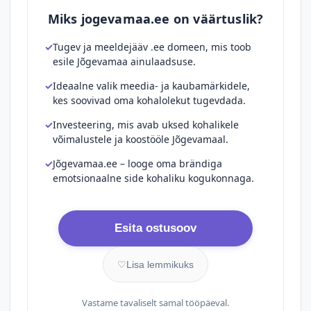
Miks jogevamaa.ee on väärtuslik?
Tugev ja meeldejääv .ee domeen, mis toob
esile Jõgevamaa ainulaadsuse.
Ideaalne valik meedia- ja kaubamärkidele,
kes soovivad oma kohalolekut tugevdada.
Investeering, mis avab uksed kohalikele
võimalustele ja koostööle Jõgevamaal.
Jõgevamaa.ee – looge oma brändiga
emotsionaalne side kohaliku kogukonnaga.
Esita ostusoov
♡
Lisa lemmikuks
Vastame tavaliselt samal tööpäeval.