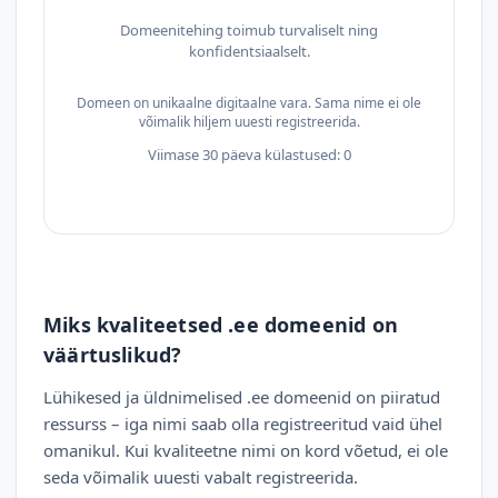
Domeenitehing toimub turvaliselt ning
konfidentsiaalselt.
Domeen on unikaalne digitaalne vara. Sama nime ei ole
võimalik hiljem uuesti registreerida.
Viimase 30 päeva külastused: 0
Miks kvaliteetsed .ee domeenid on
väärtuslikud?
Lühikesed ja üldnimelised .ee domeenid on piiratud
ressurss – iga nimi saab olla registreeritud vaid ühel
omanikul. Kui kvaliteetne nimi on kord võetud, ei ole
seda võimalik uuesti vabalt registreerida.