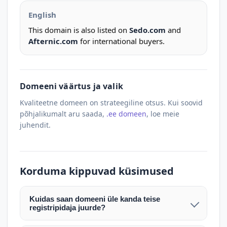
English
This domain is also listed on
Sedo.com
and
Afternic.com
for international buyers.
Domeeni väärtus ja valik
Kvaliteetne domeen on strateegiline otsus. Kui soovid
põhjalikumalt aru saada,
.ee domeen
, loe meie
juhendit.
Korduma kippuvad küsimused
Kuidas saan domeeni üle kanda teise
registripidaja juurde?
Pärast makse laekumist edastame teile domeeni