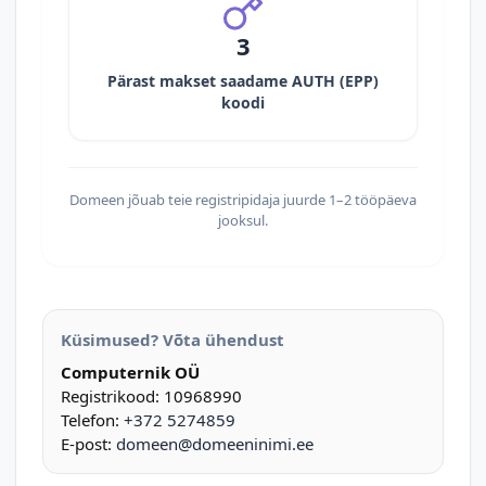
3
Pärast makset saadame AUTH (EPP)
koodi
Domeen jõuab teie registripidaja juurde 1–2 tööpäeva
jooksul.
Küsimused? Võta ühendust
Computernik OÜ
Registrikood: 10968990
Telefon:
+372 5274859
E-post:
domeen@domeeninimi.ee