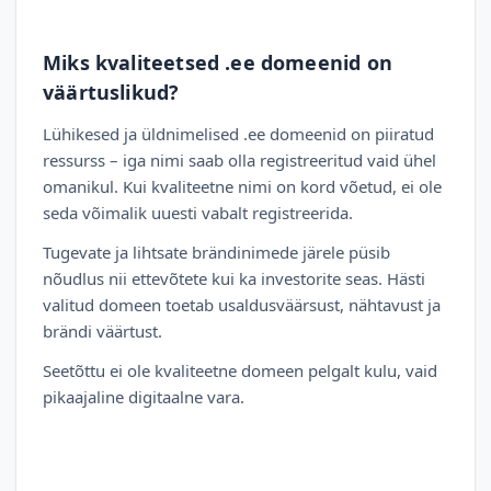
Miks kvaliteetsed .ee domeenid on
väärtuslikud?
Lühikesed ja üldnimelised .ee domeenid on piiratud
ressurss – iga nimi saab olla registreeritud vaid ühel
omanikul. Kui kvaliteetne nimi on kord võetud, ei ole
seda võimalik uuesti vabalt registreerida.
Tugevate ja lihtsate brändinimede järele püsib
nõudlus nii ettevõtete kui ka investorite seas. Hästi
valitud domeen toetab usaldusväärsust, nähtavust ja
brändi väärtust.
Seetõttu ei ole kvaliteetne domeen pelgalt kulu, vaid
pikaajaline digitaalne vara.