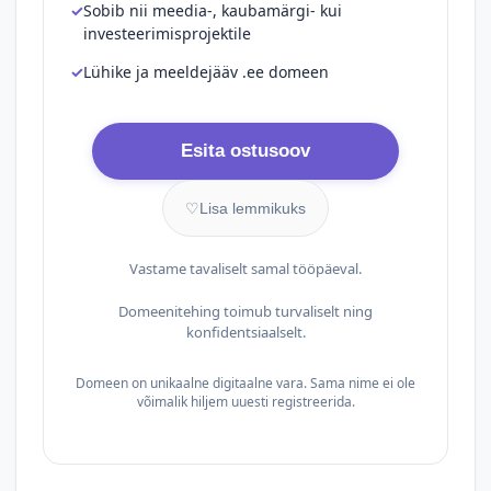
Sobib nii meedia-, kaubamärgi- kui
investeerimisprojektile
Lühike ja meeldejääv .ee domeen
Esita ostusoov
♡
Lisa lemmikuks
Vastame tavaliselt samal tööpäeval.
Domeenitehing toimub turvaliselt ning
konfidentsiaalselt.
Domeen on unikaalne digitaalne vara. Sama nime ei ole
võimalik hiljem uuesti registreerida.