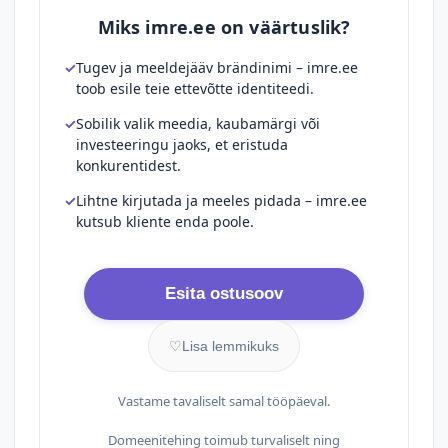
Miks imre.ee on väärtuslik?
Tugev ja meeldejääv brändinimi – imre.ee
toob esile teie ettevõtte identiteedi.
Sobilik valik meedia, kaubamärgi või
investeeringu jaoks, et eristuda
konkurentidest.
Lihtne kirjutada ja meeles pidada – imre.ee
kutsub kliente enda poole.
Esita ostusoov
♡
Lisa lemmikuks
Vastame tavaliselt samal tööpäeval.
Domeenitehing toimub turvaliselt ning