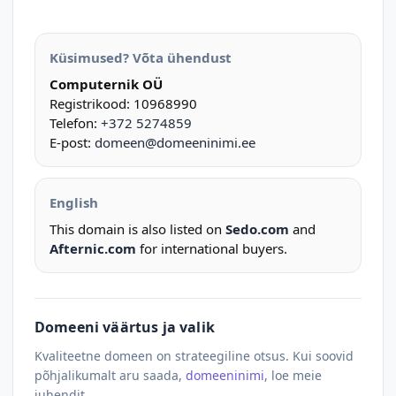
Küsimused? Võta ühendust
Computernik OÜ
Registrikood: 10968990
Telefon:
+372 5274859
E-post:
domeen@domeeninimi.ee
English
This domain is also listed on
Sedo.com
and
Afternic.com
for international buyers.
Domeeni väärtus ja valik
Kvaliteetne domeen on strateegiline otsus. Kui soovid
põhjalikumalt aru saada,
domeeninimi
, loe meie
juhendit.