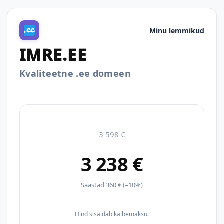
Minu lemmikud
IMRE.EE
Kvaliteetne .ee domeen
3 598 €
3 238 €
Säästad 360 € (–10%)
Hind sisaldab käibemaksu.