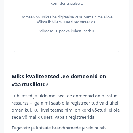
konfidentsiaalselt.
Domeen on unikaalne digitaalne vara. Sama nime ei ole
võimalik hiljem uuesti registreerida.
Viimase 30 päeva külastused: 0
Miks kvaliteetsed .ee domeenid on
väärtuslikud?
Lühikesed ja üldnimelised .ee domeenid on piiratud
ressurss – iga nimi saab olla registreeritud vaid ühel
omanikul. Kui kvaliteetne nimi on kord võetud, ei ole
seda võimalik uuesti vabalt registreerida.
Tugevate ja lihtsate brändinimede järele püsib