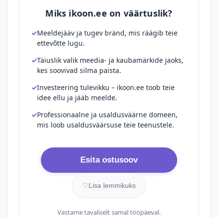
Miks ikoon.ee on väärtuslik?
Meeldejääv ja tugev bränd, mis räägib teie
ettevõtte lugu.
Täiuslik valik meedia- ja kaubamärkide jaoks,
kes soovivad silma paista.
Investeering tulevikku – ikoon.ee toob teie
idee ellu ja jääb meelde.
Professionaalne ja usaldusväärne domeen,
mis loob usaldusväärsuse teie teenustele.
Esita ostusoov
♡
Lisa lemmikuks
Vastame tavaliselt samal tööpäeval.