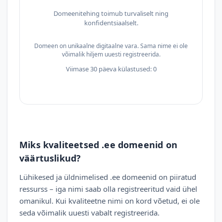
Domeenitehing toimub turvaliselt ning
konfidentsiaalselt.
Domeen on unikaalne digitaalne vara. Sama nime ei ole
võimalik hiljem uuesti registreerida.
Viimase 30 päeva külastused: 0
Miks kvaliteetsed .ee domeenid on
väärtuslikud?
Lühikesed ja üldnimelised .ee domeenid on piiratud
ressurss – iga nimi saab olla registreeritud vaid ühel
omanikul. Kui kvaliteetne nimi on kord võetud, ei ole
seda võimalik uuesti vabalt registreerida.