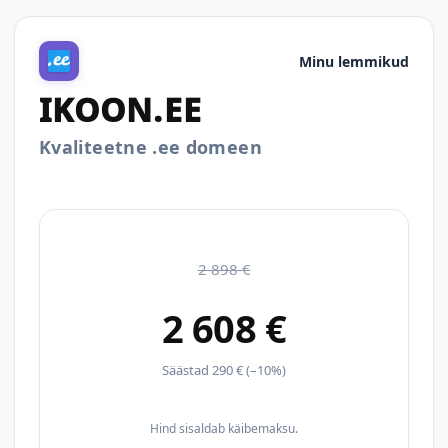
Minu lemmikud
IKOON.EE
Kvaliteetne .ee domeen
2 898 €
2 608 €
Säästad 290 € (–10%)
Hind sisaldab käibemaksu.