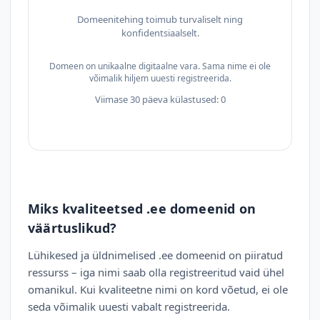
Domeenitehing toimub turvaliselt ning
konfidentsiaalselt.
Domeen on unikaalne digitaalne vara. Sama nime ei ole
võimalik hiljem uuesti registreerida.
Viimase 30 päeva külastused: 0
Miks kvaliteetsed .ee domeenid on
väärtuslikud?
Lühikesed ja üldnimelised .ee domeenid on piiratud
ressurss – iga nimi saab olla registreeritud vaid ühel
omanikul. Kui kvaliteetne nimi on kord võetud, ei ole
seda võimalik uuesti vabalt registreerida.