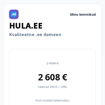
Minu lemmikud
HULA.EE
Kvaliteetne .ee domeen
2 898 €
2 608 €
Säästad 290 € (–10%)
Hind sisaldab käibemaksu.