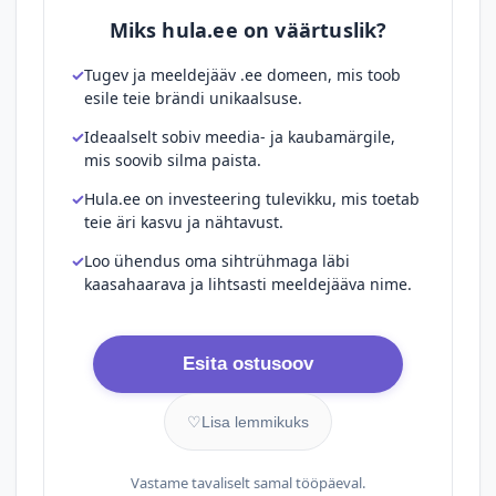
Miks hula.ee on väärtuslik?
Tugev ja meeldejääv .ee domeen, mis toob
esile teie brändi unikaalsuse.
Ideaalselt sobiv meedia- ja kaubamärgile,
mis soovib silma paista.
Hula.ee on investeering tulevikku, mis toetab
teie äri kasvu ja nähtavust.
Loo ühendus oma sihtrühmaga läbi
kaasahaarava ja lihtsasti meeldejääva nime.
Esita ostusoov
♡
Lisa lemmikuks
Vastame tavaliselt samal tööpäeval.