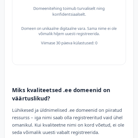
Domeenitehing toimub turvaliselt ning
konfidentsiaalselt.
Domeen on unikaalne digitaalne vara. Sama nime ei ole
võimalik hiljem uuesti registreerida.
Viimase 30 päeva külastused: 0
Miks kvaliteetsed .ee domeenid on
väärtuslikud?
Lühikesed ja üldnimelised .ee domeenid on piiratud
ressurss – iga nimi saab olla registreeritud vaid ühel
omanikul. Kui kvaliteetne nimi on kord võetud, ei ole
seda võimalik uuesti vabalt registreerida.