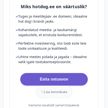
Miks hotdog.ee on väärtuslik?
Tugev ja meeldejääv .ee domeen, ideaalne
hot dog'i brändi jaoks.
Kohandatud meedia- ja kaubamärgi
vajadustele, et eristuda konkurentidest.
Perfektne investeering, mis toob esile teie
toote unikaalsuse ja kvaliteedi.
Lihtne meeles pidada ja jagada – ideaalne
valik igale toidukontseptsioonile.
Esita ostusoov
♡
Lisa lemmikuks
Vastame tavaliselt samal tööpäeval.