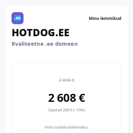
Minu lemmikud
HOTDOG.EE
Kvaliteetne .ee domeen
2 898 €
2 608 €
Säästad 290 € (–10%)
Hind sisaldab käibemaksu.