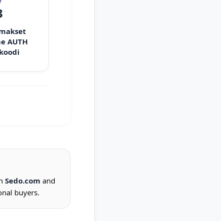
3
 makset
e AUTH
 koodi
on
Sedo.com
and
onal buyers.