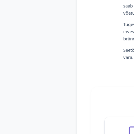
saab 
võetu
Tugev
inves
bränd
Seetõ
vara.