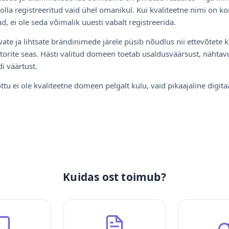
olla registreeritud vaid ühel omanikul. Kui kvaliteetne nimi on ko
d, ei ole seda võimalik uuesti vabalt registreerida.
ate ja lihtsate brändinimede järele püsib nõudlus nii ettevõtete k
torite seas. Hästi valitud domeen toetab usaldusväärsust, nähtavu
i väärtust.
ttu ei ole kvaliteetne domeen pelgalt kulu, vaid pikaajaline digita
Kuidas ost toimub?