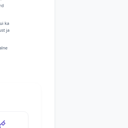
rd
ui ka
st ja
alne