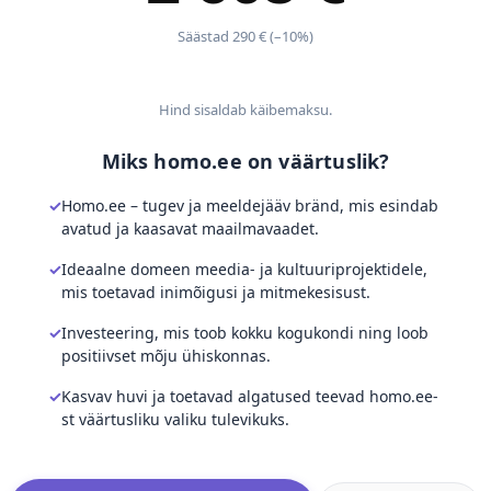
Säästad 290 € (–10%)
Hind sisaldab käibemaksu.
Miks homo.ee on väärtuslik?
Homo.ee – tugev ja meeldejääv bränd, mis esindab
avatud ja kaasavat maailmavaadet.
Ideaalne domeen meedia- ja kultuuriprojektidele,
mis toetavad inimõigusi ja mitmekesisust.
Investeering, mis toob kokku kogukondi ning loob
positiivset mõju ühiskonnas.
Kasvav huvi ja toetavad algatused teevad homo.ee-
st väärtusliku valiku tulevikuks.