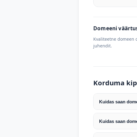
Domeeni väärtus 
Kvaliteetne domeen o
juhendit.
Korduma kip
Kuidas saan domee
Pärast makse laeku
enda valitud regist
Kuidas saan dome
Pärast ostu vormis
Domeeni ülekandmin