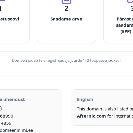
1
2
ostusoovi
Saadame arve
Pärast
saadam
(EPP)
Domeen jõuab teie registripidaja juurde 1–2 tööpäeva jooksul.
a ühendust
English
Ü
This domain is also listed 
968990
Afternic.com
for internati
74859
omeeninimi.ee