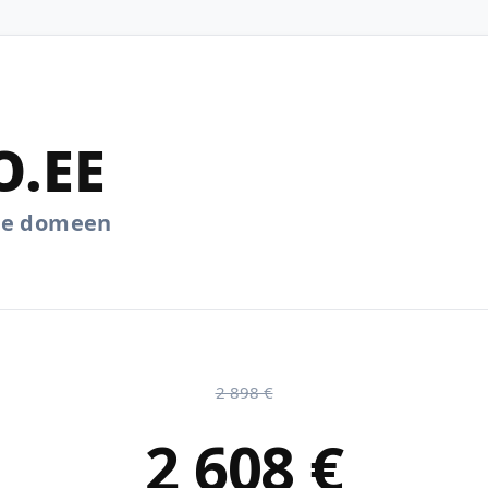
.EE
.ee domeen
2 898 €
2 608 €