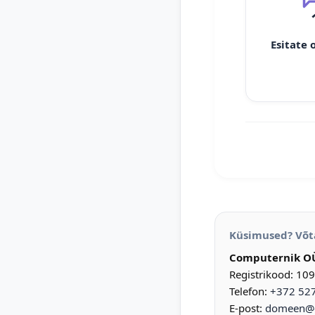
Esitate 
Küsimused? Võt
Computernik O
Registrikood: 10
Telefon:
+372 52
E-post:
domeen@d