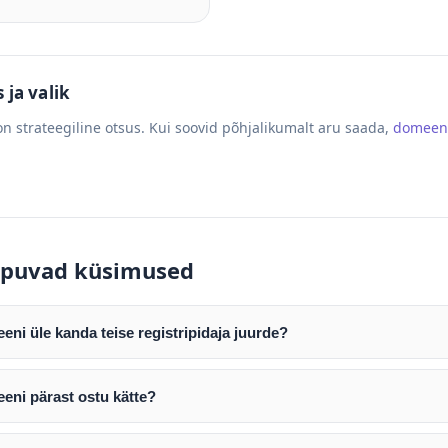
ja valik
n strateegiline otsus. Kui soovid põhjalikumalt aru saada,
domeen
puvad küsimused
ni üle kanda teise registripidaja juurde?
mist edastame teile domeeni AUTH (EPP) koodi. Selle abil saate d
ripidaja juurde.
eni pärast ostu kätte?
tamist väljastame arve. Maksekinnituse järel edastame teile dome
e toimub registripidajate vahelise protsessina ning võib võtta k