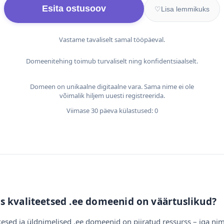
Esita ostusoov
♡
Lisa lemmikuks
Vastame tavaliselt samal tööpäeval.
Domeenitehing toimub turvaliselt ning konfidentsiaalselt.
Domeen on unikaalne digitaalne vara. Sama nime ei ole
võimalik hiljem uuesti registreerida.
Viimase 30 päeva külastused: 0
s kvaliteetsed .ee domeenid on väärtuslikud?
esed ja üldnimelised .ee domeenid on piiratud ressurss – iga nim