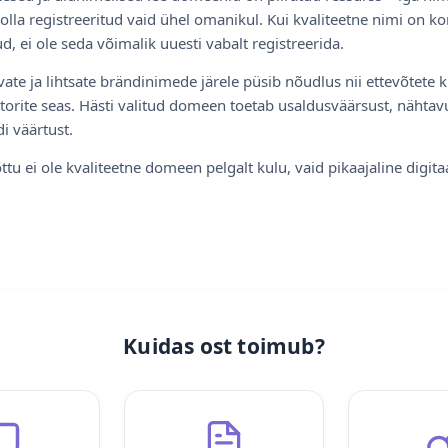
olla registreeritud vaid ühel omanikul. Kui kvaliteetne nimi on ko
d, ei ole seda võimalik uuesti vabalt registreerida.
ate ja lihtsate brändinimede järele püsib nõudlus nii ettevõtete k
torite seas. Hästi valitud domeen toetab usaldusväärsust, nähtavu
i väärtust.
ttu ei ole kvaliteetne domeen pelgalt kulu, vaid pikaajaline digita
Kuidas ost toimub?