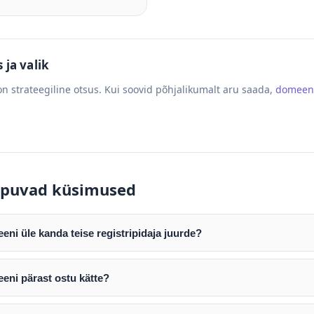
ja valik
n strateegiline otsus. Kui soovid põhjalikumalt aru saada,
domeen
puvad küsimused
ni üle kanda teise registripidaja juurde?
mist edastame teile domeeni AUTH (EPP) koodi. Selle abil saate d
ripidaja juurde.
eni pärast ostu kätte?
tamist väljastame arve. Maksekinnituse järel edastame teile dome
e toimub registripidajate vahelise protsessina ning võib võtta k