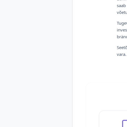
saab 
võetu
Tugev
inves
bränd
Seetõ
vara.