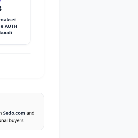
3
 makset
e AUTH
 koodi
on
Sedo.com
and
onal buyers.