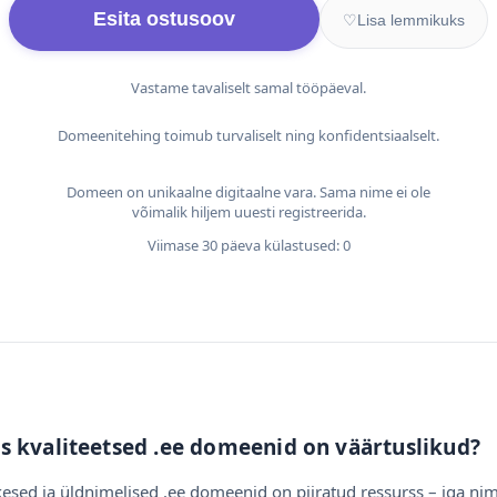
Esita ostusoov
♡
Lisa lemmikuks
Vastame tavaliselt samal tööpäeval.
Domeenitehing toimub turvaliselt ning konfidentsiaalselt.
Domeen on unikaalne digitaalne vara. Sama nime ei ole
võimalik hiljem uuesti registreerida.
Viimase 30 päeva külastused: 0
s kvaliteetsed .ee domeenid on väärtuslikud?
esed ja üldnimelised .ee domeenid on piiratud ressurss – iga nim