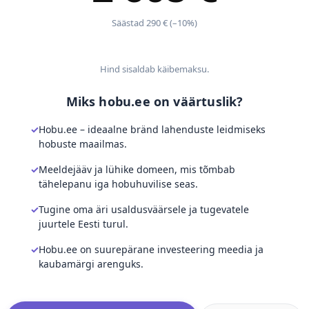
Säästad 290 € (–10%)
Hind sisaldab käibemaksu.
Miks hobu.ee on väärtuslik?
Hobu.ee – ideaalne bränd lahenduste leidmiseks
hobuste maailmas.
Meeldejääv ja lühike domeen, mis tõmbab
tähelepanu iga hobuhuvilise seas.
Tugine oma äri usaldusväärsele ja tugevatele
juurtele Eesti turul.
Hobu.ee on suurepärane investeering meedia ja
kaubamärgi arenguks.