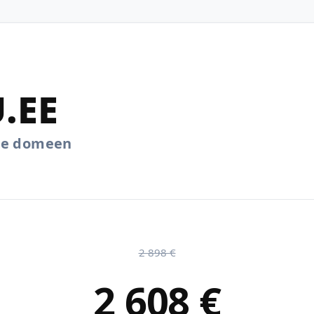
.EE
.ee domeen
2 898 €
2 608 €