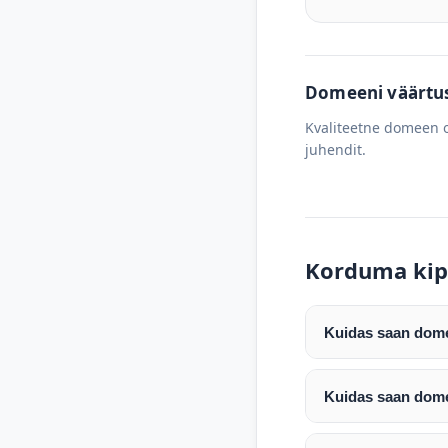
Domeeni väärtus 
Kvaliteetne domeen o
juhendit.
Korduma kip
Kuidas saan domee
Pärast makse laeku
enda valitud regist
Kuidas saan dome
Pärast ostu vormis
Domeeni ülekandmin