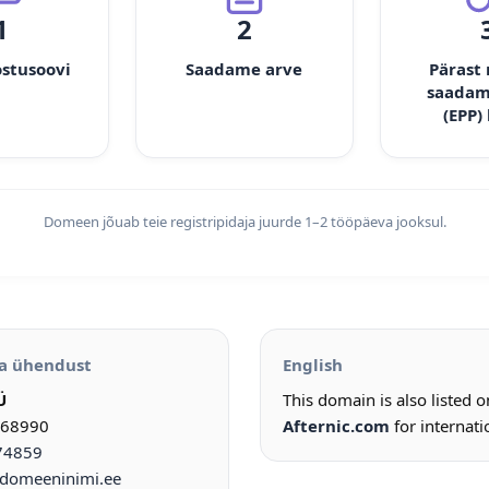
1
2
ostusoovi
Saadame arve
Pärast
saadam
(EPP)
Domeen jõuab teie registripidaja juurde 1–2 tööpäeva jooksul.
a ühendust
English
Ü
This domain is also listed 
968990
Afternic.com
for internati
74859
omeeninimi.ee