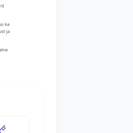
rd
ui ka
st ja
alne