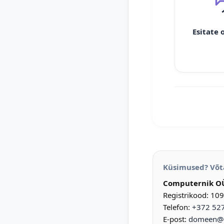
Esitate 
Küsimused? Võt
Computernik O
Registrikood: 10
Telefon:
+372 52
E-post:
domeen@d