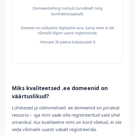
Domeenitehing toimub turvaliselt ning
konfidentsiaalselt.
Domeen on unikaalne digitaalne vara. Sama nime ei ole
võimalik hiljem uuesti registreerida.
Viimase 30 päeva külastused: 0
Miks kvaliteetsed .ee domeenid on
väärtuslikud?
Lühikesed ja üldnimelised .ee domeenid on piiratud
ressurss – iga nimi saab olla registreeritud vaid ühel
omanikul. Kui kvaliteetne nimi on kord võetud, ei ole
seda võimalik uuesti vabalt registreerida.