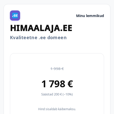
Minu lemmikud
HIMAALAJA.EE
Kvaliteetne .ee domeen
1 998 €
1 798 €
Säästad 200 € (–10%)
Hind sisaldab käibemaksu.