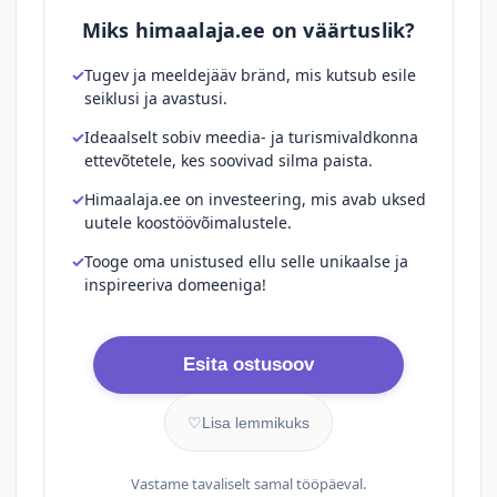
Miks himaalaja.ee on väärtuslik?
Tugev ja meeldejääv bränd, mis kutsub esile
seiklusi ja avastusi.
Ideaalselt sobiv meedia- ja turismivaldkonna
ettevõtetele, kes soovivad silma paista.
Himaalaja.ee on investeering, mis avab uksed
uutele koostöövõimalustele.
Tooge oma unistused ellu selle unikaalse ja
inspireeriva domeeniga!
Esita ostusoov
♡
Lisa lemmikuks
Vastame tavaliselt samal tööpäeval.