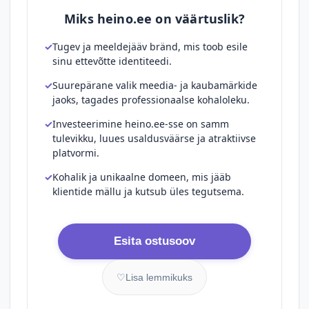
Miks heino.ee on väärtuslik?
Tugev ja meeldejääv bränd, mis toob esile
sinu ettevõtte identiteedi.
Suurepärane valik meedia- ja kaubamärkide
jaoks, tagades professionaalse kohaloleku.
Investeerimine heino.ee-sse on samm
tulevikku, luues usaldusväärse ja atraktiivse
platvormi.
Kohalik ja unikaalne domeen, mis jääb
klientide mällu ja kutsub üles tegutsema.
Esita ostusoov
♡
Lisa lemmikuks