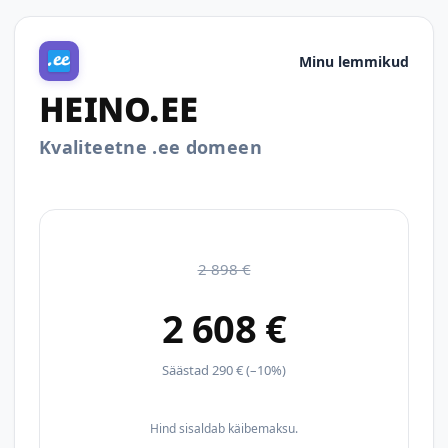
Minu lemmikud
HEINO.EE
Kvaliteetne .ee domeen
2 898 €
2 608 €
Säästad 290 € (–10%)
Hind sisaldab käibemaksu.