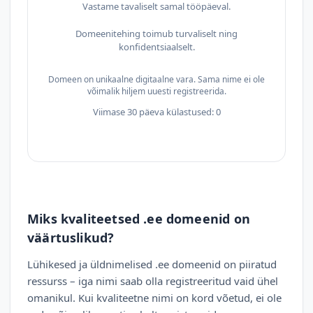
Vastame tavaliselt samal tööpäeval.
Domeenitehing toimub turvaliselt ning
konfidentsiaalselt.
Domeen on unikaalne digitaalne vara. Sama nime ei ole
võimalik hiljem uuesti registreerida.
Viimase 30 päeva külastused: 0
Miks kvaliteetsed .ee domeenid on
väärtuslikud?
Lühikesed ja üldnimelised .ee domeenid on piiratud
ressurss – iga nimi saab olla registreeritud vaid ühel
omanikul. Kui kvaliteetne nimi on kord võetud, ei ole