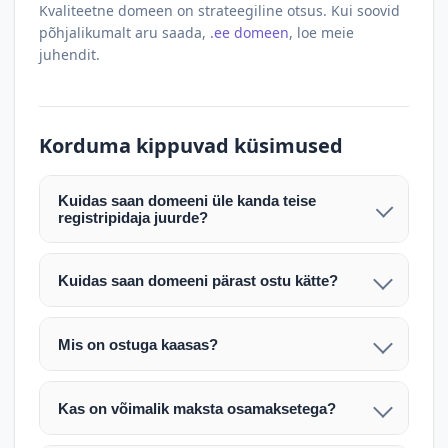
Kvaliteetne domeen on strateegiline otsus. Kui soovid
põhjalikumalt aru saada,
.ee domeen
, loe meie
juhendit.
Korduma kippuvad küsimused
Kuidas saan domeeni üle kanda teise
registripidaja juurde?
Pärast makse laekumist edastame teile domeeni
AUTH (EPP) koodi. Selle abil saate domeeni üle
Kuidas saan domeeni pärast ostu kätte?
kanda enda valitud registripidaja juurde.
Pärast ostu vormistamist väljastame arve.
Maksekinnituse järel edastame teile domeeni
Domeeni ülekandmine toimub registripidajate
Mis on ostuga kaasas?
AUTH (EPP) koodi, millega saate domeeni üle viia
vahelise protsessina ning võib võtta kuni paar
Ostuga kaasas on domeeninime omandiõigus.
enda valitud registripidaja juurde.
tööpäeva. Täpsemad juhised saadetakse teile e-
Veebimajutust ja e-posti teenuseid tuleb tellida
posti teel pärast tehingu kinnitamist.
Kas on võimalik maksta osamaksetega?
eraldi oma registripidaja või majutaja kaudu (nt
Võtame teiega ühendust ning juhendame kogu
Osamakse võimalus on kokkuleppel. Palun
host.ee).