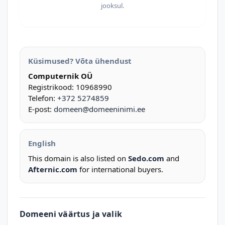
jooksul.
Küsimused? Võta ühendust
Computernik OÜ
Registrikood: 10968990
Telefon:
+372 5274859
E-post:
domeen@domeeninimi.ee
English
This domain is also listed on
Sedo.com
and
Afternic.com
for international buyers.
Domeeni väärtus ja valik