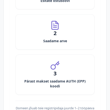
Esitate ostusoovi
2
Saadame arve
3
Pärast makset saadame AUTH (EPP)
koodi
Domeen jõuab teie registripidaja juurde 1–2 tööpäeva