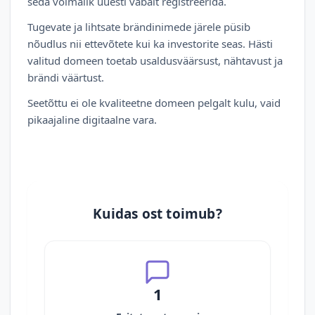
seda võimalik uuesti vabalt registreerida.
Tugevate ja lihtsate brändinimede järele püsib
nõudlus nii ettevõtete kui ka investorite seas. Hästi
valitud domeen toetab usaldusväärsust, nähtavust ja
brändi väärtust.
Seetõttu ei ole kvaliteetne domeen pelgalt kulu, vaid
pikaajaline digitaalne vara.
Kuidas ost toimub?
1