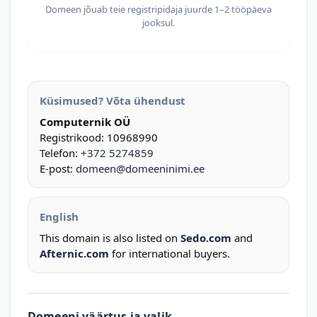
Domeen jõuab teie registripidaja juurde 1–2 tööpäeva
jooksul.
Küsimused? Võta ühendust
Computernik OÜ
Registrikood: 10968990
Telefon:
+372 5274859
E-post:
domeen@domeeninimi.ee
English
This domain is also listed on
Sedo.com
and
Afternic.com
for international buyers.
Domeeni väärtus ja valik