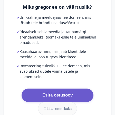
Miks gregor.ee on väärtuslik?
Unikaalne ja meeldejääv .ee domeen, mis
tõstab teie brändi usaldusväärsust.
Ideaalselt sobiv meedia ja kaubamärgi
arendamiseks, toomaks esile teie unikaalsed
omadused.
Kaasahaarav nimi, mis jääb klientidele
meelde ja loob tugeva identiteedi.
Investeering tulevikku – .ee domeen, mis
avab uksed uutele võimalustele ja
laienemisele.
Esita ostusoov
♡
Lisa lemmikuks