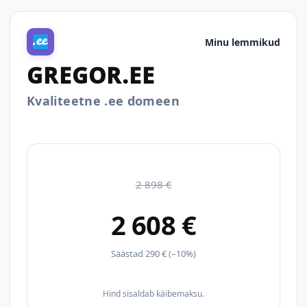
Minu lemmikud
GREGOR.EE
Kvaliteetne .ee domeen
2 898 €
2 608 €
Säästad 290 € (–10%)
Hind sisaldab käibemaksu.