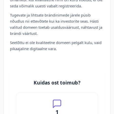
seda võimalik uuesti vabalt registreerida.
Tugevate ja lihtsate brändinimede järele püsib
nõudlus nii ettevõtete kui ka investorite seas. Hästi
valitud domeen toetab usaldusväärsust, nähtavust ja
brändi väärtust.
Seetõttu ei ole kvaliteetne domeen pelgalt kulu, vaid
pikaajaline digitaalne vara.
Kuidas ost toimub?
1