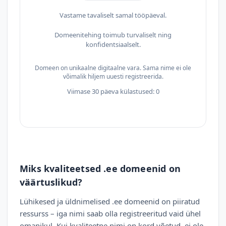
Vastame tavaliselt samal tööpäeval.
Domeenitehing toimub turvaliselt ning
konfidentsiaalselt.
Domeen on unikaalne digitaalne vara. Sama nime ei ole
võimalik hiljem uuesti registreerida.
Viimase 30 päeva külastused: 0
Miks kvaliteetsed .ee domeenid on
väärtuslikud?
Lühikesed ja üldnimelised .ee domeenid on piiratud
ressurss – iga nimi saab olla registreeritud vaid ühel
omanikul. Kui kvaliteetne nimi on kord võetud, ei ole