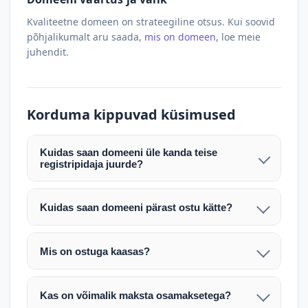
Kvaliteetne domeen on strateegiline otsus. Kui soovid
põhjalikumalt aru saada,
mis on domeen
, loe meie
juhendit.
Korduma kippuvad küsimused
Kuidas saan domeeni üle kanda teise
registripidaja juurde?
Pärast makse laekumist edastame teile domeeni
AUTH (EPP) koodi. Selle abil saate domeeni üle
Kuidas saan domeeni pärast ostu kätte?
kanda enda valitud registripidaja juurde.
Pärast ostu vormistamist väljastame arve.
Maksekinnituse järel edastame teile domeeni
Domeeni ülekandmine toimub registripidajate
Mis on ostuga kaasas?
AUTH (EPP) koodi, millega saate domeeni üle viia
vahelise protsessina ning võib võtta kuni paar
Ostuga kaasas on domeeninime omandiõigus.
enda valitud registripidaja juurde.
tööpäeva. Täpsemad juhised saadetakse teile e-
Veebimajutust ja e-posti teenuseid tuleb tellida
posti teel pärast tehingu kinnitamist.
Kas on võimalik maksta osamaksetega?
eraldi oma registripidaja või majutaja kaudu (nt
Võtame teiega ühendust ning juhendame kogu