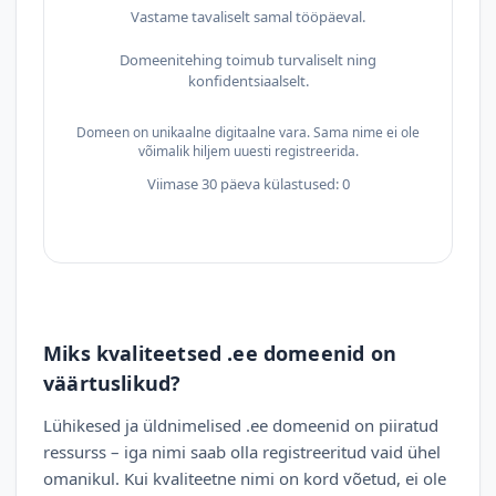
Vastame tavaliselt samal tööpäeval.
Domeenitehing toimub turvaliselt ning
konfidentsiaalselt.
Domeen on unikaalne digitaalne vara. Sama nime ei ole
võimalik hiljem uuesti registreerida.
Viimase 30 päeva külastused: 0
Miks kvaliteetsed .ee domeenid on
väärtuslikud?
Lühikesed ja üldnimelised .ee domeenid on piiratud
ressurss – iga nimi saab olla registreeritud vaid ühel
omanikul. Kui kvaliteetne nimi on kord võetud, ei ole