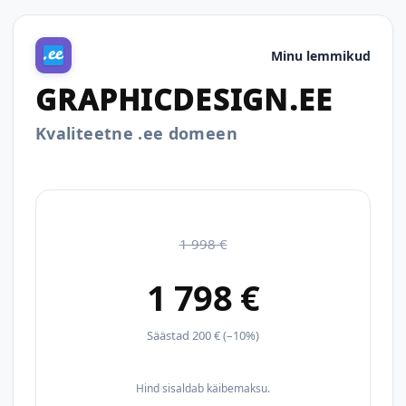
Minu lemmikud
GRAPHICDESIGN.EE
Kvaliteetne .ee domeen
1 998 €
1 798 €
Säästad 200 € (–10%)
Hind sisaldab käibemaksu.