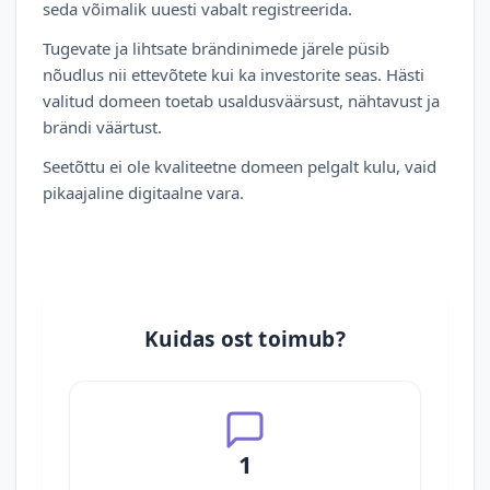
seda võimalik uuesti vabalt registreerida.
Tugevate ja lihtsate brändinimede järele püsib
nõudlus nii ettevõtete kui ka investorite seas. Hästi
valitud domeen toetab usaldusväärsust, nähtavust ja
brändi väärtust.
Seetõttu ei ole kvaliteetne domeen pelgalt kulu, vaid
pikaajaline digitaalne vara.
Kuidas ost toimub?
1