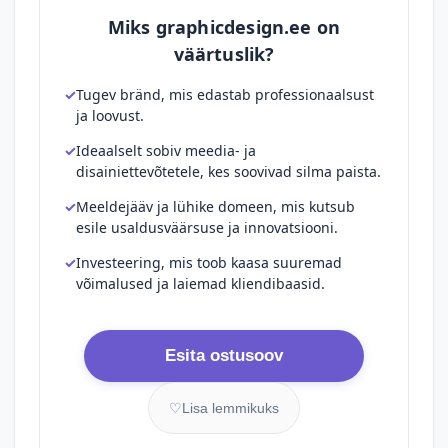
Miks graphicdesign.ee on
väärtuslik?
Tugev bränd, mis edastab professionaalsust
ja loovust.
Ideaalselt sobiv meedia- ja
disainiettevõtetele, kes soovivad silma paista.
Meeldejääv ja lühike domeen, mis kutsub
esile usaldusväärsuse ja innovatsiooni.
Investeering, mis toob kaasa suuremad
võimalused ja laiemad kliendibaasid.
Esita ostusoov
♡
Lisa lemmikuks