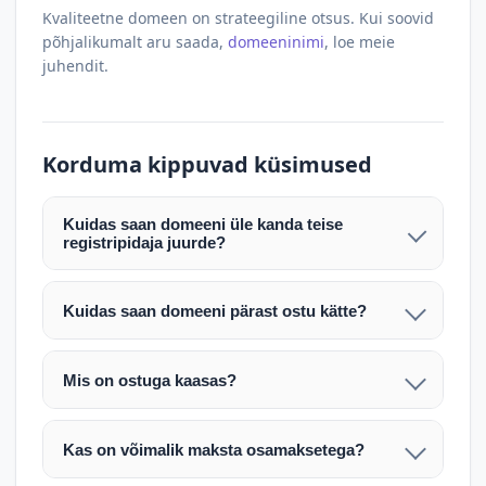
Kvaliteetne domeen on strateegiline otsus. Kui soovid
põhjalikumalt aru saada,
domeeninimi
, loe meie
juhendit.
Korduma kippuvad küsimused
Kuidas saan domeeni üle kanda teise
registripidaja juurde?
Pärast makse laekumist edastame teile domeeni
AUTH (EPP) koodi. Selle abil saate domeeni üle
Kuidas saan domeeni pärast ostu kätte?
kanda enda valitud registripidaja juurde.
Pärast ostu vormistamist väljastame arve.
Maksekinnituse järel edastame teile domeeni
Domeeni ülekandmine toimub registripidajate
Mis on ostuga kaasas?
AUTH (EPP) koodi, millega saate domeeni üle viia
vahelise protsessina ning võib võtta kuni paar
Ostuga kaasas on domeeninime omandiõigus.
enda valitud registripidaja juurde.
tööpäeva. Täpsemad juhised saadetakse teile e-
Veebimajutust ja e-posti teenuseid tuleb tellida
posti teel pärast tehingu kinnitamist.
Kas on võimalik maksta osamaksetega?
eraldi oma registripidaja või majutaja kaudu (nt
Võtame teiega ühendust ning juhendame kogu