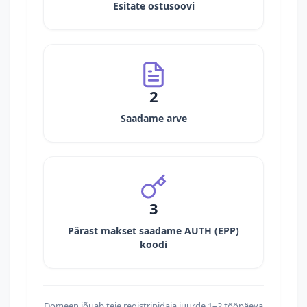
Esitate ostusoovi
2
Saadame arve
3
Pärast makset saadame AUTH (EPP)
koodi
Domeen jõuab teie registripidaja juurde 1–2 tööpäeva