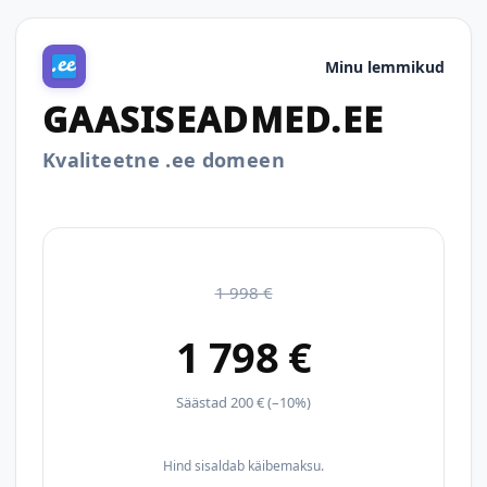
Minu lemmikud
GAASISEADMED.EE
Kvaliteetne .ee domeen
1 998 €
1 798 €
Säästad 200 € (–10%)
Hind sisaldab käibemaksu.