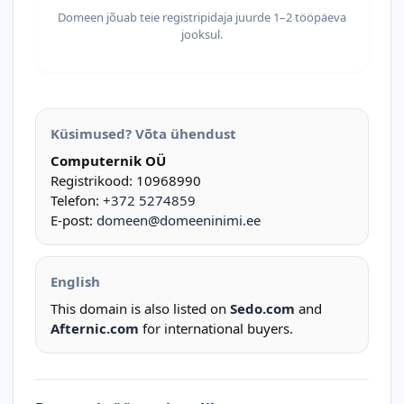
Domeen jõuab teie registripidaja juurde 1–2 tööpäeva
jooksul.
Küsimused? Võta ühendust
Computernik OÜ
Registrikood: 10968990
Telefon:
+372 5274859
E-post:
domeen@domeeninimi.ee
English
This domain is also listed on
Sedo.com
and
Afternic.com
for international buyers.