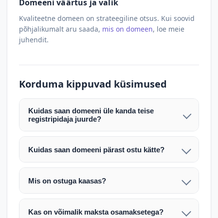
Domeeni väärtus ja valik
Kvaliteetne domeen on strateegiline otsus. Kui soovid
põhjalikumalt aru saada,
mis on domeen
, loe meie
juhendit.
Korduma kippuvad küsimused
Kuidas saan domeeni üle kanda teise
registripidaja juurde?
Pärast makse laekumist edastame teile domeeni
AUTH (EPP) koodi. Selle abil saate domeeni üle
Kuidas saan domeeni pärast ostu kätte?
kanda enda valitud registripidaja juurde.
Pärast ostu vormistamist väljastame arve.
Maksekinnituse järel edastame teile domeeni
Domeeni ülekandmine toimub registripidajate
Mis on ostuga kaasas?
AUTH (EPP) koodi, millega saate domeeni üle viia
vahelise protsessina ning võib võtta kuni paar
Ostuga kaasas on domeeninime omandiõigus.
enda valitud registripidaja juurde.
tööpäeva. Täpsemad juhised saadetakse teile e-
Veebimajutust ja e-posti teenuseid tuleb tellida
posti teel pärast tehingu kinnitamist.
Kas on võimalik maksta osamaksetega?