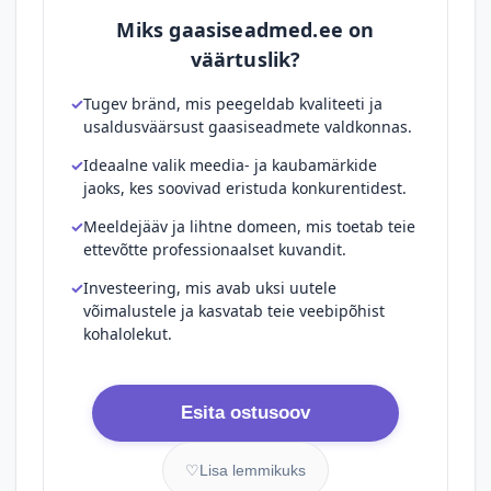
Miks gaasiseadmed.ee on
väärtuslik?
Tugev bränd, mis peegeldab kvaliteeti ja
usaldusväärsust gaasiseadmete valdkonnas.
Ideaalne valik meedia- ja kaubamärkide
jaoks, kes soovivad eristuda konkurentidest.
Meeldejääv ja lihtne domeen, mis toetab teie
ettevõtte professionaalset kuvandit.
Investeering, mis avab uksi uutele
võimalustele ja kasvatab teie veebipõhist
kohalolekut.
Esita ostusoov
♡
Lisa lemmikuks