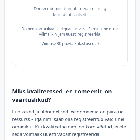
Domeenitehing toimub turvaliselt ning
konfidentsiaalselt.
Domeen on unikaalne digitaalne vara. Sama nime ei ole
võimalik hiljem uuesti registreerida.
Viimase 30 päeva külastused: 0
Miks kvaliteetsed .ee domeenid on
väärtuslikud?
Lühikesed ja üldnimelised .ee domeenid on piiratud
ressurss – iga nimi saab olla registreeritud vaid ühel
omanikul. Kui kvaliteetne nimi on kord võetud, ei ole
seda võimalik uuesti vabalt registreerida.