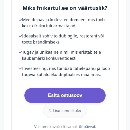
Miks friikartul.ee on väärtuslik?
Meeldejääv ja köitev .ee domeen, mis toob
kokku friikartuli armastajad.
Ideaalselt sobiv toidublogile, restorani või
toote brändimiseks.
Tugev ja unikaalne nimi, mis eristab teie
kaubamärki konkurentidest.
Investeering, mis tõmbab tähelepanu ja loob
tugeva kohaloleku digitaalses maailmas.
Esita ostusoov
♡
Lisa lemmikuks
Vastame tavaliselt samal tööpäeval.