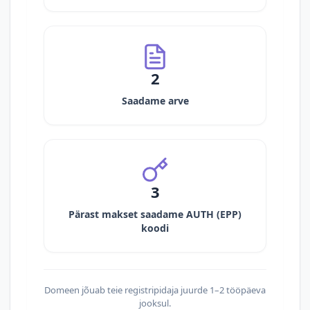
2
Saadame arve
3
Pärast makset saadame AUTH (EPP)
koodi
Domeen jõuab teie registripidaja juurde 1–2 tööpäeva
jooksul.