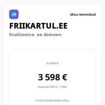
Minu lemmikud
FRIIKARTUL.EE
Kvaliteetne .ee domeen
3 998 €
3 598 €
Säästad 400 € (–10%)
Hind sisaldab käibemaksu.