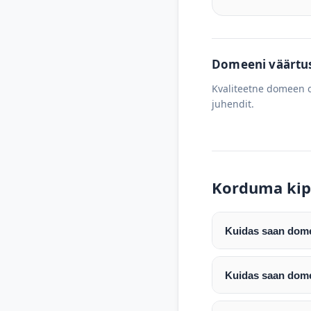
Domeeni väärtus 
Kvaliteetne domeen o
juhendit.
Korduma kip
Kuidas saan domee
Pärast makse laeku
enda valitud regist
Kuidas saan dome
Pärast ostu vormis
Domeeni ülekandmin