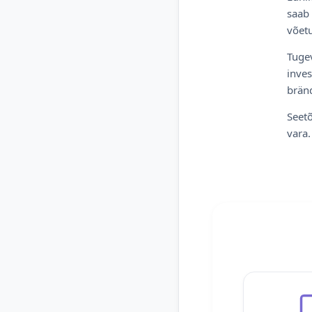
saab 
võetu
Tugev
inves
bränd
Seetõ
vara.