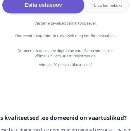
Esita ostusoov
♡
Lisa lemmikuks
Vastame tavaliselt samal tööpäeval.
Domeenitehing toimub turvaliselt ning konfidentsiaalselt.
Domeen on unikaalne digitaalne vara. Sama nime ei ole
võimalik hiljem uuesti registreerida.
Viimase 30 päeva külastused: 0
s kvaliteetsed .ee domeenid on väärtuslikud?
esed ja üldnimelised .ee domeenid on piiratud ressurss – iga nim