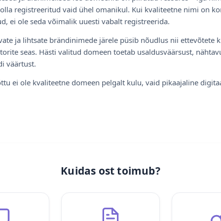
olla registreeritud vaid ühel omanikul. Kui kvaliteetne nimi on ko
d, ei ole seda võimalik uuesti vabalt registreerida.
ate ja lihtsate brändinimede järele püsib nõudlus nii ettevõtete k
torite seas. Hästi valitud domeen toetab usaldusväärsust, nähtavu
i väärtust.
ttu ei ole kvaliteetne domeen pelgalt kulu, vaid pikaajaline digita
Kuidas ost toimub?