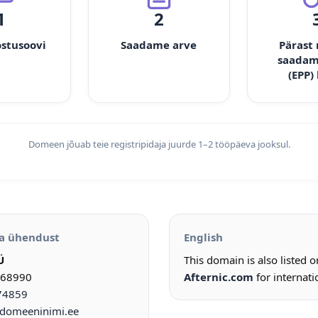
1
2
ostusoovi
Saadame arve
Pärast
saadam
(EPP)
Domeen jõuab teie registripidaja juurde 1–2 tööpäeva jooksul.
a ühendust
English
Ü
This domain is also listed 
968990
Afternic.com
for internati
74859
omeeninimi.ee