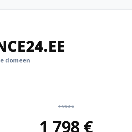
NCE24.EE
.ee domeen
1 998 €
1 798 €