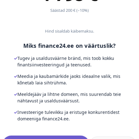
Säästad 200 € (–10%)
Hind sisaldab käibemaksu.
Miks finance24.ee on väärtuslik?
Tugev ja usaldusväärne bränd, mis toob kokku
finantsiinvesteeringud ja teenused.
Meedia ja kaubamärkide jaoks ideaalne valik, mis
kõnetab laia sihtrühma.
Meeldejääv ja lihtne domeen, mis suurendab teie
nähtavust ja usaldusväärsust.
Investeerige tulevikku ja eristuge konkurentidest
domeeniga finance24.ee.