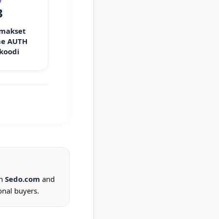
3
 makset
e AUTH
 koodi
on
Sedo.com
and
onal buyers.