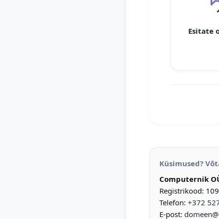
Esitate 
Küsimused? Võt
Computernik O
Registrikood: 10
Telefon:
+372 52
E-post:
domeen@d