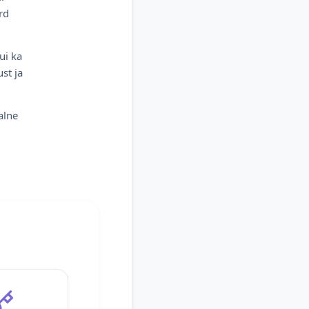
rd
ui ka
st ja
alne