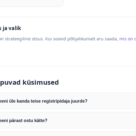
ja valik
n strateegiline otsus. Kui soovid põhjalikumalt aru saada,
mis on
puvad küsimused
ni üle kanda teise registripidaja juurde?
mist edastame teile domeeni AUTH (EPP) koodi. Selle abil saate d
ripidaja juurde.
eni pärast ostu kätte?
tamist väljastame arve. Maksekinnituse järel edastame teile dome
e toimub registripidajate vahelise protsessina ning võib võtta k