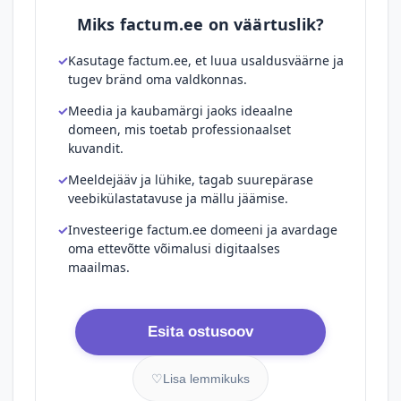
Miks factum.ee on väärtuslik?
Kasutage factum.ee, et luua usaldusväärne ja
tugev bränd oma valdkonnas.
Meedia ja kaubamärgi jaoks ideaalne
domeen, mis toetab professionaalset
kuvandit.
Meeldejääv ja lühike, tagab suurepärase
veebikülastatavuse ja mällu jäämise.
Investeerige factum.ee domeeni ja avardage
oma ettevõtte võimalusi digitaalses
maailmas.
Esita ostusoov
♡
Lisa lemmikuks