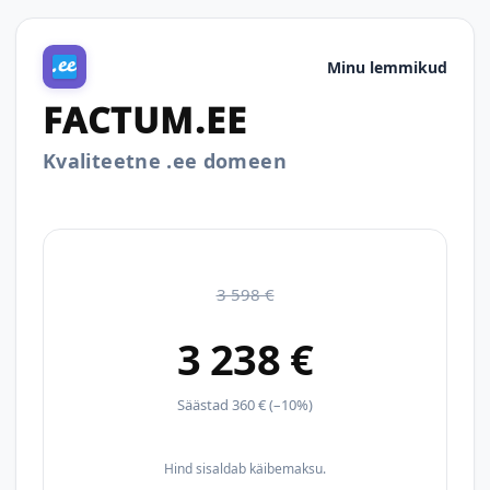
Minu lemmikud
FACTUM.EE
Kvaliteetne .ee domeen
3 598 €
3 238 €
Säästad 360 € (–10%)
Hind sisaldab käibemaksu.