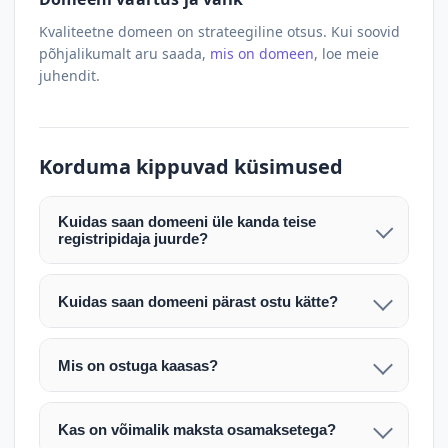
Kvaliteetne domeen on strateegiline otsus. Kui soovid
põhjalikumalt aru saada,
mis on domeen
, loe meie
juhendit.
Korduma kippuvad küsimused
Kuidas saan domeeni üle kanda teise
registripidaja juurde?
Pärast makse laekumist edastame teile domeeni
AUTH (EPP) koodi. Selle abil saate domeeni üle
Kuidas saan domeeni pärast ostu kätte?
kanda enda valitud registripidaja juurde.
Pärast ostu vormistamist väljastame arve.
Maksekinnituse järel edastame teile domeeni
Domeeni ülekandmine toimub registripidajate
Mis on ostuga kaasas?
AUTH (EPP) koodi, millega saate domeeni üle viia
vahelise protsessina ning võib võtta kuni paar
Ostuga kaasas on domeeninime omandiõigus.
enda valitud registripidaja juurde.
tööpäeva. Täpsemad juhised saadetakse teile e-
Veebimajutust ja e-posti teenuseid tuleb tellida
posti teel pärast tehingu kinnitamist.
Kas on võimalik maksta osamaksetega?
eraldi oma registripidaja või majutaja kaudu (nt
Võtame teiega ühendust ning juhendame kogu