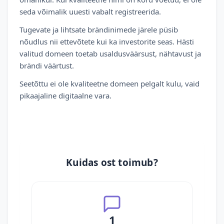
seda võimalik uuesti vabalt registreerida.
Tugevate ja lihtsate brändinimede järele püsib
nõudlus nii ettevõtete kui ka investorite seas. Hästi
valitud domeen toetab usaldusväärsust, nähtavust ja
brändi väärtust.
Seetõttu ei ole kvaliteetne domeen pelgalt kulu, vaid
pikaajaline digitaalne vara.
Kuidas ost toimub?
1