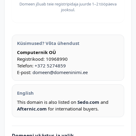
Domeen jõuab teie registripidaja juurde 1–2 tööpäeva
jooksul.
Küsimused? Võta ühendust
Computernik OÜ
Registrikood: 10968990
Telefon:
+372 5274859
E-post:
domeen@domeeninimi.ee
English
This domain is also listed on
Sedo.com
and
Afternic.com
for international buyers.
Domeeni väärtus ja valik