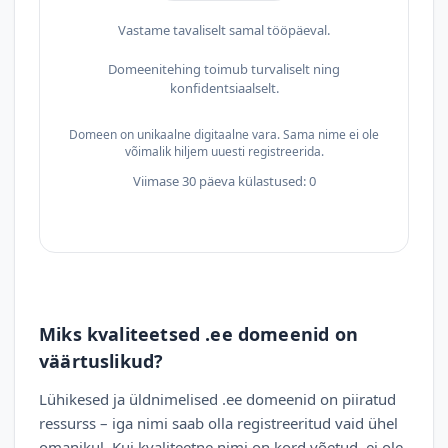
Vastame tavaliselt samal tööpäeval.
Domeenitehing toimub turvaliselt ning
konfidentsiaalselt.
Domeen on unikaalne digitaalne vara. Sama nime ei ole
võimalik hiljem uuesti registreerida.
Viimase 30 päeva külastused: 0
Miks kvaliteetsed .ee domeenid on
väärtuslikud?
Lühikesed ja üldnimelised .ee domeenid on piiratud
ressurss – iga nimi saab olla registreeritud vaid ühel
omanikul. Kui kvaliteetne nimi on kord võetud, ei ole