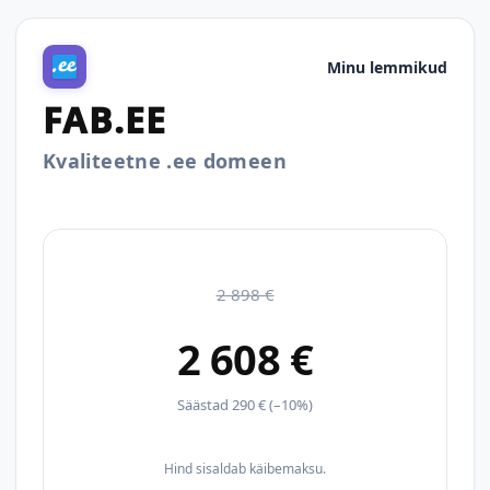
Minu lemmikud
FAB.EE
Kvaliteetne .ee domeen
2 898 €
2 608 €
Säästad 290 € (–10%)
Hind sisaldab käibemaksu.