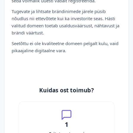
seda võimalik uuesti vabalt registreerida.
Tugevate ja lihtsate brändinimede järele püsib
nõudlus nii ettevõtete kui ka investorite seas. Hästi
valitud domeen toetab usaldusväärsust, nähtavust ja
brändi väärtust.
Seetõttu ei ole kvaliteetne domeen pelgalt kulu, vaid
pikaajaline digitaalne vara.
Kuidas ost toimub?
1