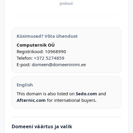
jooksul.
Küsimused? Võta ühendust
Computernik OÜ
Registrikood: 10968990
Telefon:
+372 5274859
E-post:
domeen@domeeninimi.ee
English
This domain is also listed on
Sedo.com
and
Afternic.com
for international buyers.
Domeeni väärtus ja valik