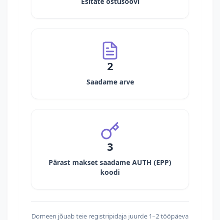
Esitate ostusoovi
2
Saadame arve
3
Pärast makset saadame AUTH (EPP)
koodi
Domeen jõuab teie registripidaja juurde 1–2 tööpäeva