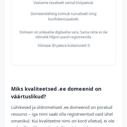
Vastame tavaliselt samal tööpäeval.
Domeenitehing toimub turvaliselt ning
konfidentsiaalselt.
Domeen on unikaalne digitaalne vara. Sama nime ei ole
võimalik hiljem uuesti registreerida.
Viimase 30 päeva külastused: 0
Miks kvaliteetsed .ee domeenid on
väärtuslikud?
Lühikesed ja üldnimelised .ee domeenid on piiratud
ressurss – iga nimi saab olla registreeritud vaid ühel
omanikul. Kui kvaliteetne nimi on kord võetud, ei ole