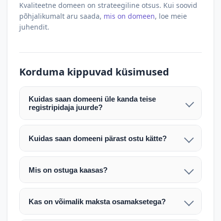
Kvaliteetne domeen on strateegiline otsus. Kui soovid
põhjalikumalt aru saada,
mis on domeen
, loe meie
juhendit.
Korduma kippuvad küsimused
Kuidas saan domeeni üle kanda teise
registripidaja juurde?
Pärast makse laekumist edastame teile domeeni
AUTH (EPP) koodi. Selle abil saate domeeni üle
Kuidas saan domeeni pärast ostu kätte?
kanda enda valitud registripidaja juurde.
Pärast ostu vormistamist väljastame arve.
Maksekinnituse järel edastame teile domeeni
Domeeni ülekandmine toimub registripidajate
Mis on ostuga kaasas?
AUTH (EPP) koodi, millega saate domeeni üle viia
vahelise protsessina ning võib võtta kuni paar
Ostuga kaasas on domeeninime omandiõigus.
enda valitud registripidaja juurde.
tööpäeva. Täpsemad juhised saadetakse teile e-
Veebimajutust ja e-posti teenuseid tuleb tellida
posti teel pärast tehingu kinnitamist.
Kas on võimalik maksta osamaksetega?
eraldi oma registripidaja või majutaja kaudu (nt
Võtame teiega ühendust ning juhendame kogu
Osamakse võimalus on kokkuleppel. Palun
host.ee).