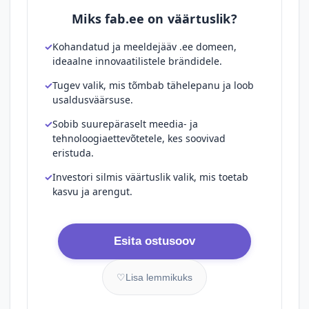
Miks fab.ee on väärtuslik?
Kohandatud ja meeldejääv .ee domeen,
ideaalne innovaatilistele brändidele.
Tugev valik, mis tõmbab tähelepanu ja loob
usaldusväärsuse.
Sobib suurepäraselt meedia- ja
tehnoloogiaettevõtetele, kes soovivad
eristuda.
Investori silmis väärtuslik valik, mis toetab
kasvu ja arengut.
Esita ostusoov
♡
Lisa lemmikuks