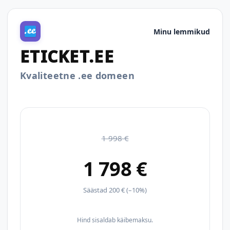
Minu lemmikud
ETICKET.EE
Kvaliteetne .ee domeen
1 998 €
1 798 €
Säästad 200 € (–10%)
Hind sisaldab käibemaksu.