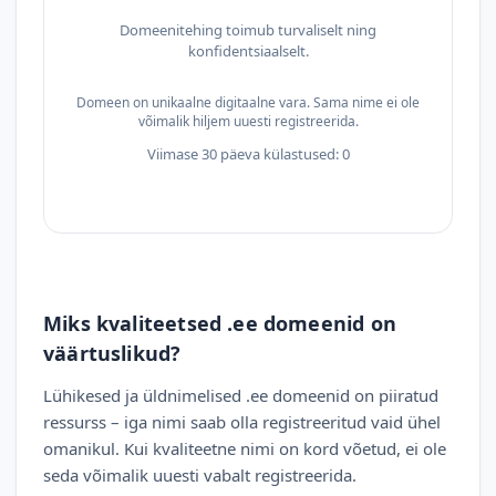
Domeenitehing toimub turvaliselt ning
konfidentsiaalselt.
Domeen on unikaalne digitaalne vara. Sama nime ei ole
võimalik hiljem uuesti registreerida.
Viimase 30 päeva külastused: 0
Miks kvaliteetsed .ee domeenid on
väärtuslikud?
Lühikesed ja üldnimelised .ee domeenid on piiratud
ressurss – iga nimi saab olla registreeritud vaid ühel
omanikul. Kui kvaliteetne nimi on kord võetud, ei ole
seda võimalik uuesti vabalt registreerida.