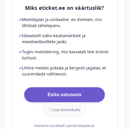
Miks eticket.ee on väärtuslik?
Meeldejääv ja unikaalne .ee domeen, mis
tõmbab tähelepanu.
Ideaalselt sobiv kaubamärkide ja
meediaettevõtete jaoks.
Tugev investeering, mis kasvatab teie brändi
tuntust.
Lihtne meeles pidada ja kergesti jagatav, et
suurendada nähtavust.
Esita ostusoov
♡
Lisa lemmikuks
Vastame tavaliselt samal tööpäeval.