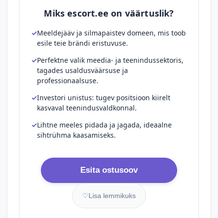
Miks escort.ee on väärtuslik?
Meeldejääv ja silmapaistev domeen, mis toob
esile teie brändi eristuvuse.
Perfektne valik meedia- ja teenindussektoris,
tagades usaldusväärsuse ja
professionaalsuse.
Investori unistus: tugev positsioon kiirelt
kasvaval teenindusvaldkonnal.
Lihtne meeles pidada ja jagada, ideaalne
sihtrühma kaasamiseks.
Esita ostusoov
♡
Lisa lemmikuks