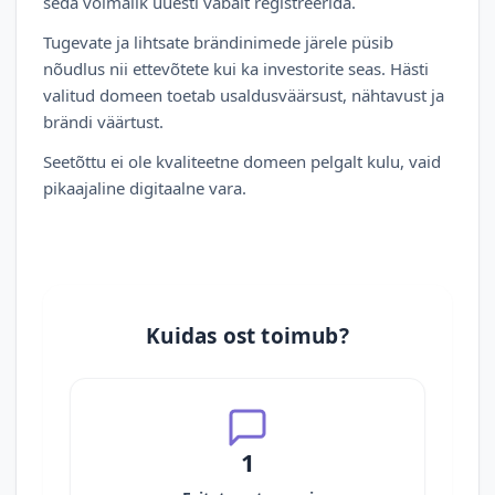
seda võimalik uuesti vabalt registreerida.
Tugevate ja lihtsate brändinimede järele püsib
nõudlus nii ettevõtete kui ka investorite seas. Hästi
valitud domeen toetab usaldusväärsust, nähtavust ja
brändi väärtust.
Seetõttu ei ole kvaliteetne domeen pelgalt kulu, vaid
pikaajaline digitaalne vara.
Kuidas ost toimub?
1