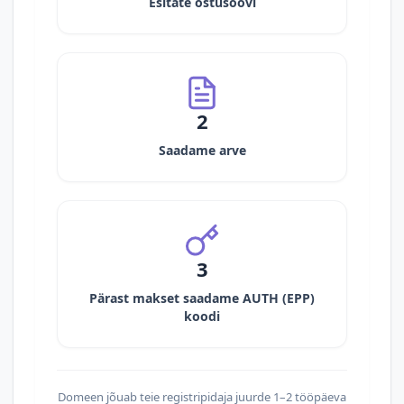
Esitate ostusoovi
2
Saadame arve
3
Pärast makset saadame AUTH (EPP)
koodi
Domeen jõuab teie registripidaja juurde 1–2 tööpäeva