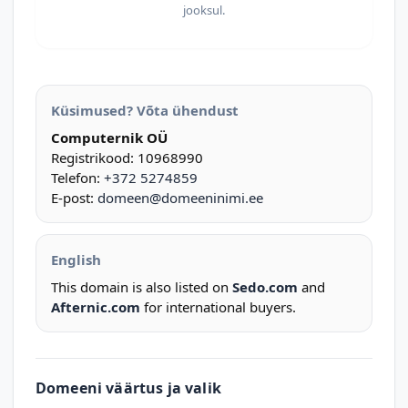
jooksul.
Küsimused? Võta ühendust
Computernik OÜ
Registrikood: 10968990
Telefon:
+372 5274859
E-post:
domeen@domeeninimi.ee
English
This domain is also listed on
Sedo.com
and
Afternic.com
for international buyers.
Domeeni väärtus ja valik