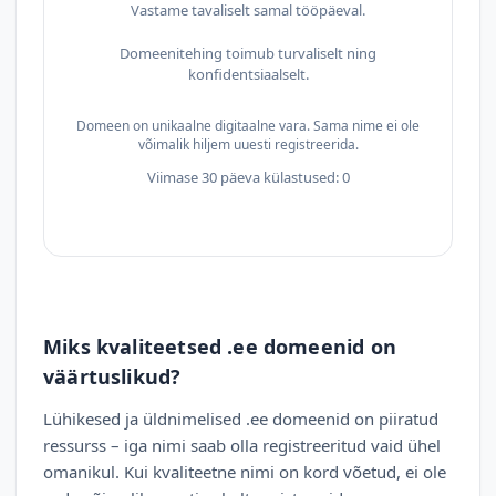
Vastame tavaliselt samal tööpäeval.
Domeenitehing toimub turvaliselt ning
konfidentsiaalselt.
Domeen on unikaalne digitaalne vara. Sama nime ei ole
võimalik hiljem uuesti registreerida.
Viimase 30 päeva külastused: 0
Miks kvaliteetsed .ee domeenid on
väärtuslikud?
Lühikesed ja üldnimelised .ee domeenid on piiratud
ressurss – iga nimi saab olla registreeritud vaid ühel
omanikul. Kui kvaliteetne nimi on kord võetud, ei ole