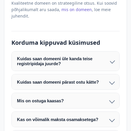
Kvaliteetne domeen on strateegiline otsus. Kui soovid
põhjalikumalt aru saada,
mis on domeen
, loe meie
juhendit.
Korduma kippuvad küsimused
Kuidas saan domeeni üle kanda teise
registripidaja juurde?
Pärast makse laekumist edastame teile domeeni
AUTH (EPP) koodi. Selle abil saate domeeni üle
Kuidas saan domeeni pärast ostu kätte?
kanda enda valitud registripidaja juurde.
Pärast ostu vormistamist väljastame arve.
Maksekinnituse järel edastame teile domeeni
Domeeni ülekandmine toimub registripidajate
Mis on ostuga kaasas?
AUTH (EPP) koodi, millega saate domeeni üle viia
vahelise protsessina ning võib võtta kuni paar
Ostuga kaasas on domeeninime omandiõigus.
enda valitud registripidaja juurde.
tööpäeva. Täpsemad juhised saadetakse teile e-
Veebimajutust ja e-posti teenuseid tuleb tellida
posti teel pärast tehingu kinnitamist.
Kas on võimalik maksta osamaksetega?
eraldi oma registripidaja või majutaja kaudu (nt
Võtame teiega ühendust ning juhendame kogu
Osamakse võimalus on kokkuleppel. Palun
host.ee).