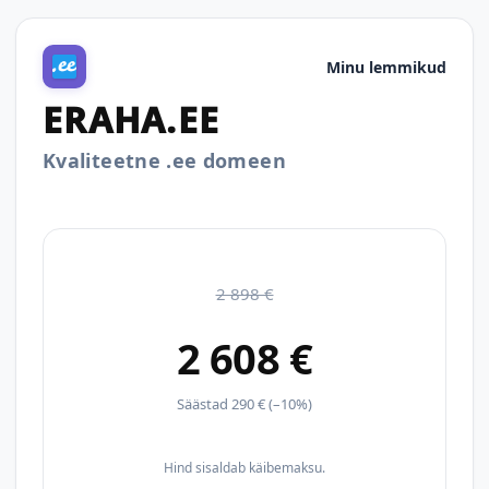
Minu lemmikud
ERAHA.EE
Kvaliteetne .ee domeen
2 898 €
2 608 €
Säästad 290 € (–10%)
Hind sisaldab käibemaksu.