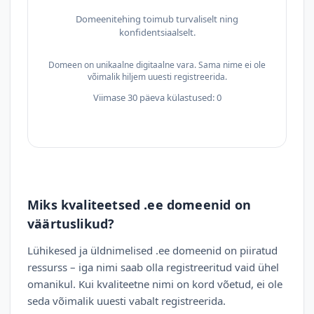
Domeenitehing toimub turvaliselt ning
konfidentsiaalselt.
Domeen on unikaalne digitaalne vara. Sama nime ei ole
võimalik hiljem uuesti registreerida.
Viimase 30 päeva külastused: 0
Miks kvaliteetsed .ee domeenid on
väärtuslikud?
Lühikesed ja üldnimelised .ee domeenid on piiratud
ressurss – iga nimi saab olla registreeritud vaid ühel
omanikul. Kui kvaliteetne nimi on kord võetud, ei ole
seda võimalik uuesti vabalt registreerida.