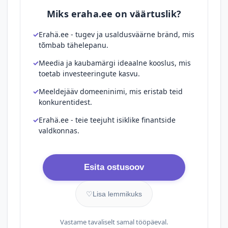
Miks eraha.ee on väärtuslik?
Erahä.ee - tugev ja usaldusväärne bränd, mis
tõmbab tähelepanu.
Meedia ja kaubamärgi ideaalne kooslus, mis
toetab investeeringute kasvu.
Meeldejääv domeeninimi, mis eristab teid
konkurentidest.
Erahä.ee - teie teejuht isiklike finantside
valdkonnas.
Esita ostusoov
♡
Lisa lemmikuks
Vastame tavaliselt samal tööpäeval.