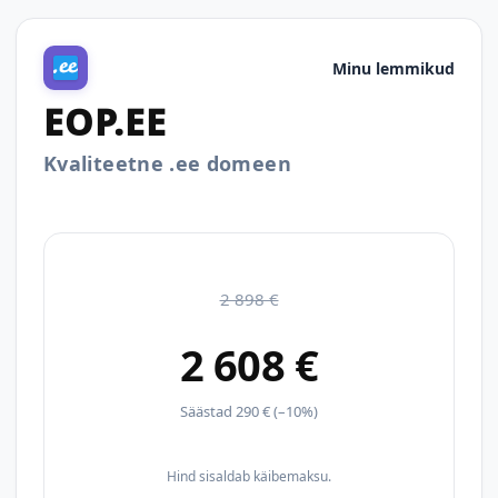
Minu lemmikud
EOP.EE
Kvaliteetne .ee domeen
2 898 €
2 608 €
Säästad 290 € (–10%)
Hind sisaldab käibemaksu.