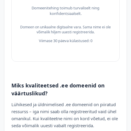
Domeenitehing toimub turvaliselt ning
konfidentsiaalselt.
Domeen on unikaalne digitaalne vara. Sama nime ei ole
võimalik hiljem uuesti registreerida.
Viimase 30 päeva külastused: 0
Miks kvaliteetsed .ee domeenid on
väärtuslikud?
Lühikesed ja üldnimelised .ee domeenid on piiratud
ressurss – iga nimi saab olla registreeritud vaid ühel
omanikul. Kui kvaliteetne nimi on kord võetud, ei ole
seda võimalik uuesti vabalt registreerida.