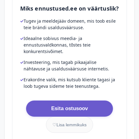
Miks ennustused.ee on väärtuslik?
Tugev ja meeldejääv domeen, mis toob esile
teie brändi usaldusväärsuse.
Ideaalne sobivus meedia- ja
ennustusvaldkonnas, tõstes teie
konkurentsivõimet.
Investeering, mis tagab pikaajalise
nähtavuse ja usaldusväärsuse internetis.
Erakordne valik, mis kutsub kliente tagasi ja
loob tugeva sideme teie teenustega.
Esita ostusoov
♡
Lisa lemmikuks