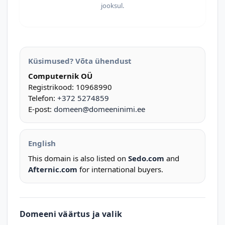
jooksul.
Küsimused? Võta ühendust
Computernik OÜ
Registrikood: 10968990
Telefon:
+372 5274859
E-post:
domeen@domeeninimi.ee
English
This domain is also listed on
Sedo.com
and
Afternic.com
for international buyers.
Domeeni väärtus ja valik