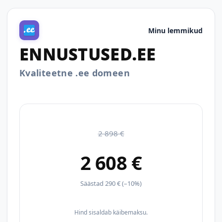
Minu lemmikud
ENNUSTUSED.EE
Kvaliteetne .ee domeen
2 898 €
2 608 €
Säästad 290 € (–10%)
Hind sisaldab käibemaksu.