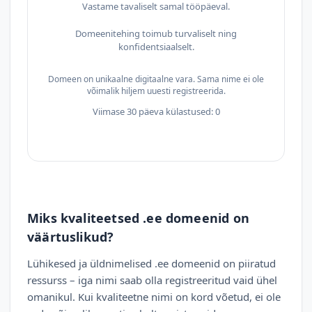
Vastame tavaliselt samal tööpäeval.
Domeenitehing toimub turvaliselt ning
konfidentsiaalselt.
Domeen on unikaalne digitaalne vara. Sama nime ei ole
võimalik hiljem uuesti registreerida.
Viimase 30 päeva külastused: 0
Miks kvaliteetsed .ee domeenid on
väärtuslikud?
Lühikesed ja üldnimelised .ee domeenid on piiratud
ressurss – iga nimi saab olla registreeritud vaid ühel
omanikul. Kui kvaliteetne nimi on kord võetud, ei ole