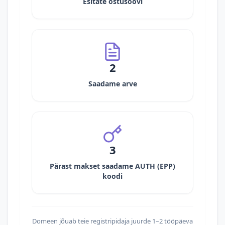
Esitate ostusoovi
2
Saadame arve
3
Pärast makset saadame AUTH (EPP)
koodi
Domeen jõuab teie registripidaja juurde 1–2 tööpäeva