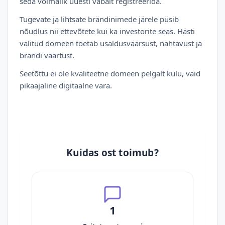
seda võimalik uuesti vabalt registreerida.
Tugevate ja lihtsate brändinimede järele püsib
nõudlus nii ettevõtete kui ka investorite seas. Hästi
valitud domeen toetab usaldusväärsust, nähtavust ja
brändi väärtust.
Seetõttu ei ole kvaliteetne domeen pelgalt kulu, vaid
pikaajaline digitaalne vara.
Kuidas ost toimub?
1