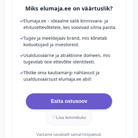
Miks elumaja.ee on väärtuslik?
Elumaja.ee – ideaalne valik kinnisvara- ja
ehitusettevõtetele, kes soovivad silma paista.
Tugev ja meeldejääv bränd, mis kõnetab
koduotsijaid ja investoreid.
Usaldusväärne ja atraktiivne domeen, mis
tugevdab teie ettevõtte identiteeti.
Tõstke oma kaubamärgi nähtavust ja
usaldusväärsust elumaja.ee abil!
Esita ostusoov
♡
Lisa lemmikuks
Vastame tavaliselt samal tööpäeval.