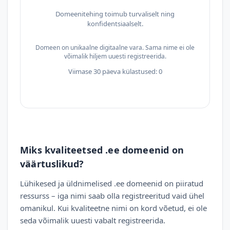
Domeenitehing toimub turvaliselt ning
konfidentsiaalselt.
Domeen on unikaalne digitaalne vara. Sama nime ei ole
võimalik hiljem uuesti registreerida.
Viimase 30 päeva külastused: 0
Miks kvaliteetsed .ee domeenid on
väärtuslikud?
Lühikesed ja üldnimelised .ee domeenid on piiratud
ressurss – iga nimi saab olla registreeritud vaid ühel
omanikul. Kui kvaliteetne nimi on kord võetud, ei ole
seda võimalik uuesti vabalt registreerida.