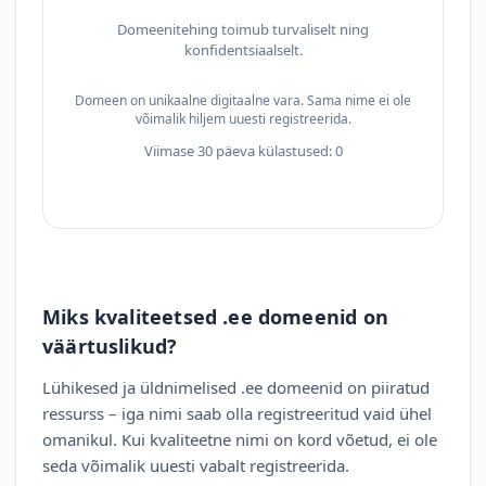
Domeenitehing toimub turvaliselt ning
konfidentsiaalselt.
Domeen on unikaalne digitaalne vara. Sama nime ei ole
võimalik hiljem uuesti registreerida.
Viimase 30 päeva külastused: 0
Miks kvaliteetsed .ee domeenid on
väärtuslikud?
Lühikesed ja üldnimelised .ee domeenid on piiratud
ressurss – iga nimi saab olla registreeritud vaid ühel
omanikul. Kui kvaliteetne nimi on kord võetud, ei ole
seda võimalik uuesti vabalt registreerida.