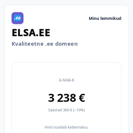
Minu lemmikud
ELSA.EE
Kvaliteetne .ee domeen
3 598 €
3 238 €
Säästad 360 € (–10%)
Hind sisaldab käibemaksu.