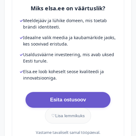
Miks elsa.ee on väärtuslik?
Meeldejääv ja lühike domeen, mis toetab
brändi identiteeti.
Ideaalne valik meedia ja kaubamärkide jaoks,
kes soovivad eristuda.
Usaldusväärne investeering, mis avab uksed
Eesti turule.
Elsa.ee loob koheselt seose kvaliteedi ja
innovatsiooniga.
Esita ostusoov
♡
Lisa lemmikuks
Vastame tavaliselt samal tööpäeval.