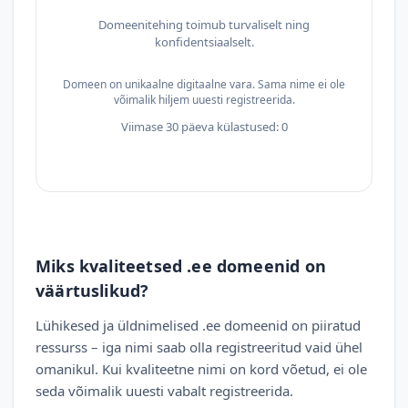
Domeenitehing toimub turvaliselt ning
konfidentsiaalselt.
Domeen on unikaalne digitaalne vara. Sama nime ei ole
võimalik hiljem uuesti registreerida.
Viimase 30 päeva külastused: 0
Miks kvaliteetsed .ee domeenid on
väärtuslikud?
Lühikesed ja üldnimelised .ee domeenid on piiratud
ressurss – iga nimi saab olla registreeritud vaid ühel
omanikul. Kui kvaliteetne nimi on kord võetud, ei ole
seda võimalik uuesti vabalt registreerida.