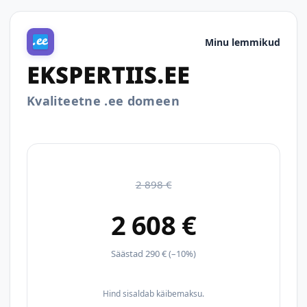
Minu lemmikud
EKSPERTIIS.EE
Kvaliteetne .ee domeen
2 898 €
2 608 €
Säästad 290 € (–10%)
Hind sisaldab käibemaksu.