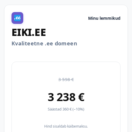
Minu lemmikud
EIKI.EE
Kvaliteetne .ee domeen
3 598 €
3 238 €
Säästad 360 € (–10%)
Hind sisaldab käibemaksu.