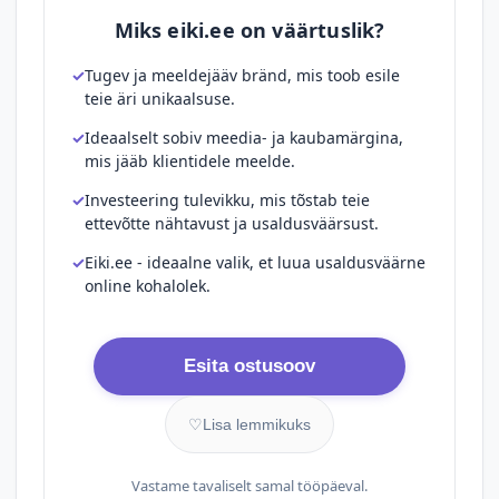
Miks eiki.ee on väärtuslik?
Tugev ja meeldejääv bränd, mis toob esile
teie äri unikaalsuse.
Ideaalselt sobiv meedia- ja kaubamärgina,
mis jääb klientidele meelde.
Investeering tulevikku, mis tõstab teie
ettevõtte nähtavust ja usaldusväärsust.
Eiki.ee - ideaalne valik, et luua usaldusväärne
online kohalolek.
Esita ostusoov
♡
Lisa lemmikuks
Vastame tavaliselt samal tööpäeval.