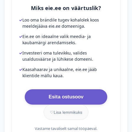
Miks eie.ee on väärtuslik?
Loo oma brändile tugev kohalolek koos
meeldejääva eie.ee domeeniga.
Eie.ee on ideaalne valik meedia- ja
kaubamärgi arendamiseks.
Investeeri oma tulevikku, valides
usaldusväärse ja lühikese domeeni.
Kaasahaarav ja unikaalne, eie.ee jääb
klientide mällu kaua.
Esita ostusoov
♡
Lisa lemmikuks
Vastame tavaliselt samal tööpäeval.