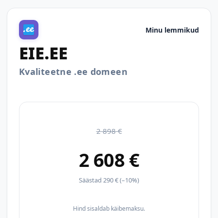
Minu lemmikud
EIE.EE
Kvaliteetne .ee domeen
2 898 €
2 608 €
Säästad 290 € (–10%)
Hind sisaldab käibemaksu.