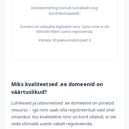
Domeenitehing toimub turvaliselt ning
konfidentsiaalselt.
Domeen on unikaalne digitaalne vara. Sama nime ei ole
võimalik hiljem uuesti registreerida.
Viimase 30 päeva külastused: 0
Miks kvaliteetsed .ee domeenid on
väärtuslikud?
Lühikesed ja üldnimelised .ee domeenid on piiratud
ressurss – iga nimi saab olla registreeritud vaid ühel
omanikul. Kui kvaliteetne nimi on kord võetud, ei ole
seda võimalik uuesti vabalt registreerida.