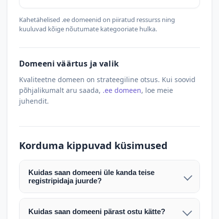
Kahetähelised .ee domeenid on piiratud ressurss ning
kuuluvad kõige nõutumate kategooriate hulka.
Domeeni väärtus ja valik
Kvaliteetne domeen on strateegiline otsus. Kui soovid
põhjalikumalt aru saada,
.ee domeen
, loe meie
juhendit.
Korduma kippuvad küsimused
Kuidas saan domeeni üle kanda teise
registripidaja juurde?
Pärast makse laekumist edastame teile domeeni
AUTH (EPP) koodi. Selle abil saate domeeni üle
Kuidas saan domeeni pärast ostu kätte?