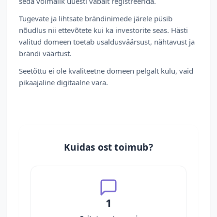
seda võimalik uuesti vabalt registreerida.
Tugevate ja lihtsate brändinimede järele püsib
nõudlus nii ettevõtete kui ka investorite seas. Hästi
valitud domeen toetab usaldusväärsust, nähtavust ja
brändi väärtust.
Seetõttu ei ole kvaliteetne domeen pelgalt kulu, vaid
pikaajaline digitaalne vara.
Kuidas ost toimub?
1