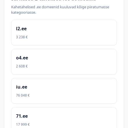
Kahetähelised .ee domeenid kuuluvad kõige piiratumasse
kategooriasse.
l2.ee
3 238 €
o4.ee
2 608 €
iu.ee
76 048 €
71.ee
17 999 €