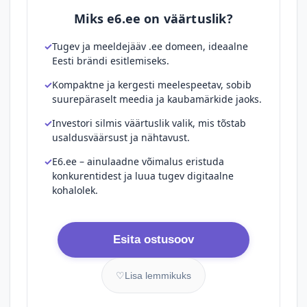
Miks e6.ee on väärtuslik?
Tugev ja meeldejääv .ee domeen, ideaalne
Eesti brändi esitlemiseks.
Kompaktne ja kergesti meelespeetav, sobib
suurepäraselt meedia ja kaubamärkide jaoks.
Investori silmis väärtuslik valik, mis tõstab
usaldusväärsust ja nähtavust.
E6.ee – ainulaadne võimalus eristuda
konkurentidest ja luua tugev digitaalne
kohalolek.
Esita ostusoov
♡
Lisa lemmikuks