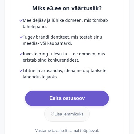
Miks e3.ee on väärtuslik?
Meeldejääv ja lühike domeen, mis tõmbab
tähelepanu.
Tugev brändiidentiteet, mis toetab sinu
meedia- või kaubamärki.
Investeering tulevikku – .ee domeen, mis
eristab sind konkurentidest.
Lihtne ja arusaadav, ideaalne digitaalsete
lahenduste jaoks.
Esita ostusoov
♡
Lisa lemmikuks
Vastame tavaliselt samal tööpäeval.