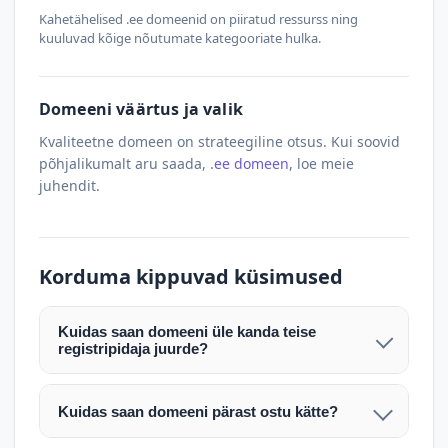
Kahetähelised .ee domeenid on piiratud ressurss ning
kuuluvad kõige nõutumate kategooriate hulka.
Domeeni väärtus ja valik
Kvaliteetne domeen on strateegiline otsus. Kui soovid
põhjalikumalt aru saada,
.ee domeen
, loe meie
juhendit.
Korduma kippuvad küsimused
Kuidas saan domeeni üle kanda teise
registripidaja juurde?
Pärast makse laekumist edastame teile domeeni
AUTH (EPP) koodi. Selle abil saate domeeni üle
Kuidas saan domeeni pärast ostu kätte?
kanda enda valitud registripidaja juurde.
Pärast ostu vormistamist väljastame arve.