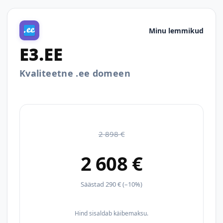
Minu lemmikud
E3.EE
Kvaliteetne .ee domeen
2 898 €
2 608 €
Säästad 290 € (–10%)
Hind sisaldab käibemaksu.