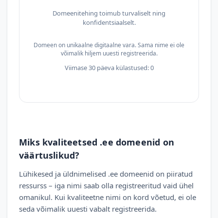
Domeenitehing toimub turvaliselt ning
konfidentsiaalselt.
Domeen on unikaalne digitaalne vara. Sama nime ei ole
võimalik hiljem uuesti registreerida.
Viimase 30 päeva külastused: 0
Miks kvaliteetsed .ee domeenid on
väärtuslikud?
Lühikesed ja üldnimelised .ee domeenid on piiratud
ressurss – iga nimi saab olla registreeritud vaid ühel
omanikul. Kui kvaliteetne nimi on kord võetud, ei ole
seda võimalik uuesti vabalt registreerida.