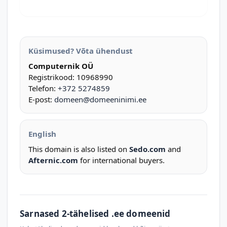
Küsimused? Võta ühendust
Computernik OÜ
Registrikood: 10968990
Telefon:
+372 5274859
E-post:
domeen@domeeninimi.ee
English
This domain is also listed on
Sedo.com
and
Afternic.com
for international buyers.
Sarnased 2-tähelised .ee domeenid