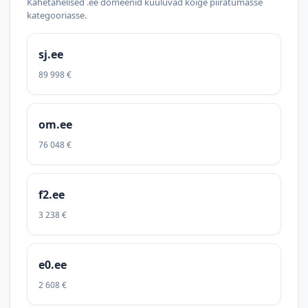
Kahetähelised .ee domeenid kuuluvad kõige piiratumasse
kategooriasse.
sj.ee
89 998 €
om.ee
76 048 €
f2.ee
3 238 €
e0.ee
2 608 €