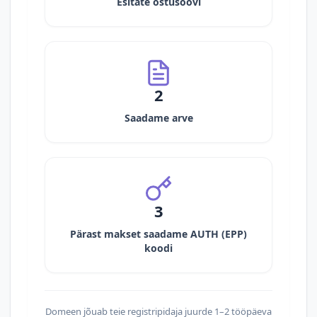
Esitate ostusoovi
2
Saadame arve
3
Pärast makset saadame AUTH (EPP)
koodi
Domeen jõuab teie registripidaja juurde 1–2 tööpäeva