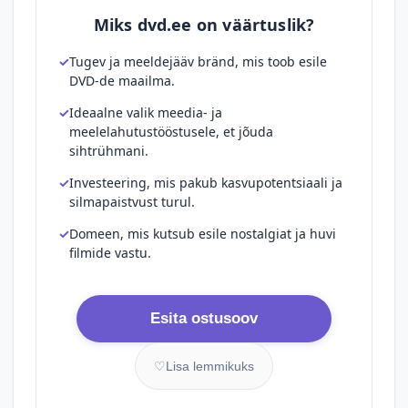
Miks dvd.ee on väärtuslik?
Tugev ja meeldejääv bränd, mis toob esile
DVD-de maailma.
Ideaalne valik meedia- ja
meelelahutustööstusele, et jõuda
sihtrühmani.
Investeering, mis pakub kasvupotentsiaali ja
silmapaistvust turul.
Domeen, mis kutsub esile nostalgiat ja huvi
filmide vastu.
Esita ostusoov
♡
Lisa lemmikuks