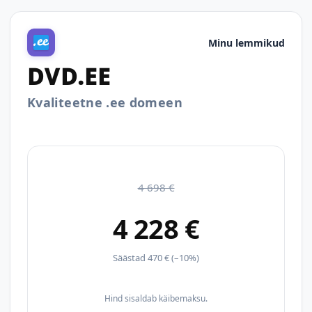
Minu lemmikud
DVD.EE
Kvaliteetne .ee domeen
4 698 €
4 228 €
Säästad 470 € (–10%)
Hind sisaldab käibemaksu.