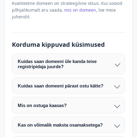
Kvaliteetne domeen on strateegiline otsus. Kui soovid
põhjalikumalt aru saada,
mis on domeen
, loe meie
juhendit.
Korduma kippuvad küsimused
Kuidas saan domeeni üle kanda teise
registripidaja juurde?
Pärast makse laekumist edastame teile domeeni
AUTH (EPP) koodi. Selle abil saate domeeni üle
Kuidas saan domeeni pärast ostu kätte?
kanda enda valitud registripidaja juurde.
Pärast ostu vormistamist väljastame arve.
Maksekinnituse järel edastame teile domeeni
Domeeni ülekandmine toimub registripidajate
Mis on ostuga kaasas?
AUTH (EPP) koodi, millega saate domeeni üle viia
vahelise protsessina ning võib võtta kuni paar
Ostuga kaasas on domeeninime omandiõigus.
enda valitud registripidaja juurde.
tööpäeva. Täpsemad juhised saadetakse teile e-
Veebimajutust ja e-posti teenuseid tuleb tellida
posti teel pärast tehingu kinnitamist.
Kas on võimalik maksta osamaksetega?
eraldi oma registripidaja või majutaja kaudu (nt
Võtame teiega ühendust ning juhendame kogu
Osamakse võimalus on kokkuleppel. Palun
host.ee).