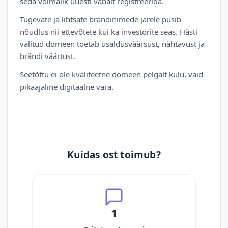
seda võimalik uuesti vabalt registreerida.
Tugevate ja lihtsate brändinimede järele püsib
nõudlus nii ettevõtete kui ka investorite seas. Hästi
valitud domeen toetab usaldusväärsust, nähtavust ja
brändi väärtust.
Seetõttu ei ole kvaliteetne domeen pelgalt kulu, vaid
pikaajaline digitaalne vara.
Kuidas ost toimub?
1