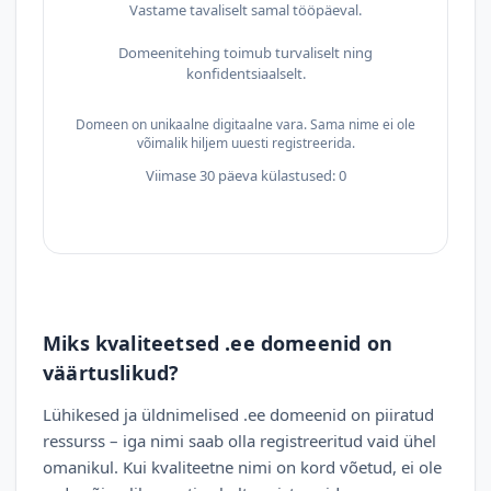
Vastame tavaliselt samal tööpäeval.
Domeenitehing toimub turvaliselt ning
konfidentsiaalselt.
Domeen on unikaalne digitaalne vara. Sama nime ei ole
võimalik hiljem uuesti registreerida.
Viimase 30 päeva külastused: 0
Miks kvaliteetsed .ee domeenid on
väärtuslikud?
Lühikesed ja üldnimelised .ee domeenid on piiratud
ressurss – iga nimi saab olla registreeritud vaid ühel
omanikul. Kui kvaliteetne nimi on kord võetud, ei ole