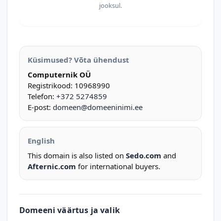
jooksul.
Küsimused? Võta ühendust
Computernik OÜ
Registrikood: 10968990
Telefon:
+372 5274859
E-post:
domeen@domeeninimi.ee
English
This domain is also listed on
Sedo.com
and
Afternic.com
for international buyers.
Domeeni väärtus ja valik